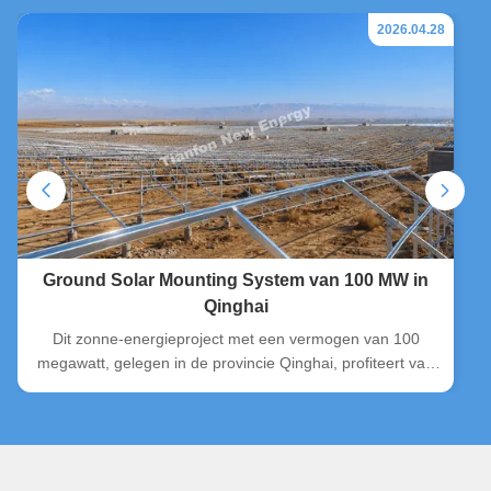
2026.04.28
Ground Solar Mounting System van 100 MW in
Qinghai
Dit zonne-energieproject met een vermogen van 100
megawatt, gelegen in de provincie Qinghai, profiteert van
meer dan 1600 effectieve zonuren per jaar en uitgestrekte
woestijnlanden.waardoor het zeer geschikt is voor
grootschalige PV-uitbreiding. Vanaf het begin werkte Tianfon
New Energy nauw samen ...