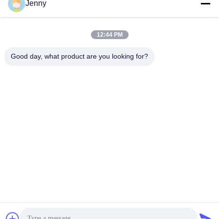
Jenny
Werktijd
8:30-17:30
12:44 PM
Ons adres
Good day, what product are you looking for?
Adres
No.17, Xinyi-Straat, Economische Ontwikkelingsstreek, Xinxiang,
Henan, de VRC
Telefoon
86-27-81707483
China Goede kwaliteit de opzettende systemen van de
zonnepaneelgrond Auteursrecht © -2026 Henan Tianfon New
Energy Tech. Co., Ltd Alle rechten voorbehouden.
Privacybeleid
|
Sitemap