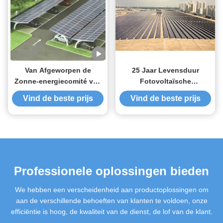
Van Afgeworpen de
25 Jaar Levensduur
Zonne-energiecomité van
Fotovoltaïsche
het Netstaal Carport
Dakmontage Ontworpen
Vind de beste prijs
Vind de beste prijs
Opzettende Systemen
Daktoepassing
Zonnepaneel
Ondersteuningsframe
Professionele oplossingen bieden
We hebben een verscheidenheid aan productoplossingen om
aan de verschillende behoeften van klanten te voldoen, onze
efficiëntie is hoog, de kwaliteit van de dienst, de lof van de klant.