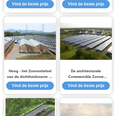
Systemen, het Ontworpen
Zonnepaneeldak het
Vind de beste prijs
Vind de beste prijs
Systeem van de
Opzetten Systemen te
Zonnemachtsenergie op
installeren stabiliseerde
de Aluminiumtegel voor
Photovoltaic Opzettende
Structuur
Hoog - het Zonnestelsel
De architecturale
van de dichtheidsserre de
Commerciële Zonne
Economische het Planten
Commerciële de Bouw
Vind de beste prijs
Vind de beste prijs
Structuur van het Hete
Geïntegreerde
Onderdompelings
Photovoltaics Voorgevel
Gegalvaniseerde Staal
van Carports