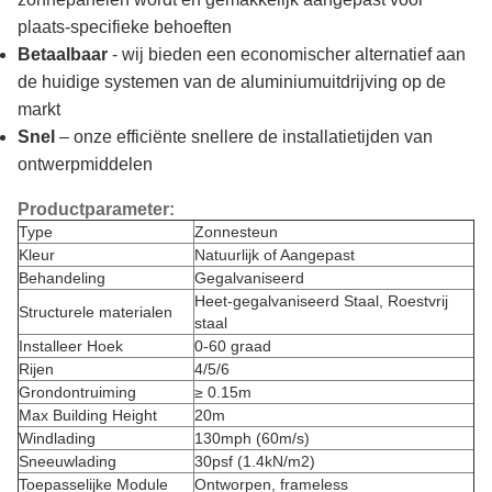
plaats-specifieke behoeften
Betaalbaar
- wij bieden een economischer alternatief aan
de huidige systemen van de aluminiumuitdrijving op de
markt
Snel
– onze efficiënte snellere de installatietijden van
ontwerpmiddelen
Productparameter:
Type
Zonnesteun
Kleur
Natuurlijk of Aangepast
Behandeling
Gegalvaniseerd
Heet-gegalvaniseerd Staal, Roestvrij
Structurele materialen
staal
Installeer Hoek
0-60 graad
Rijen
4/5/6
Grondontruiming
≥ 0.15m
Max Building Height
20m
Windlading
130mph (60m/s)
Sneeuwlading
30psf (1.4kN/m2)
Toepasselijke Module
Ontworpen, frameless