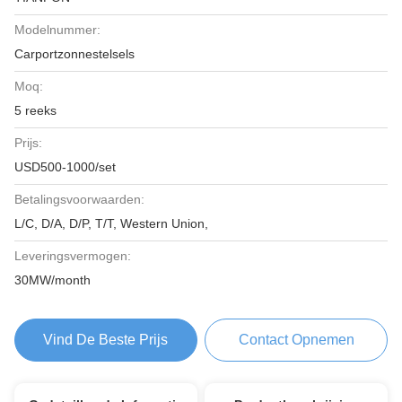
Modelnummer:
Carportzonnestelsels
Moq:
5 reeks
Prijs:
USD500-1000/set
Betalingsvoorwaarden:
L/C, D/A, D/P, T/T, Western Union,
Leveringsvermogen:
30MW/month
Vind De Beste Prijs
Contact Opnemen