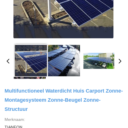
Multifunctioneel Waterdicht Huis Carport Zonne-
Montagesysteem Zonne-Beugel Zonne-
Structuur
Merknaam:
TIANFON