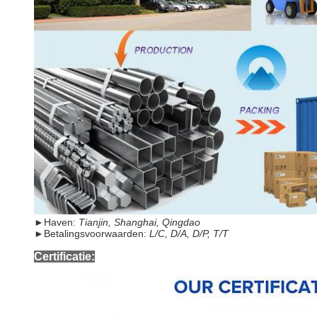
►
Haven:
Tianjin, Shanghai, Qingdao
►
Betalingsvoorwaarden:
L/C, D/A, D/P, T/T
Certificatie: