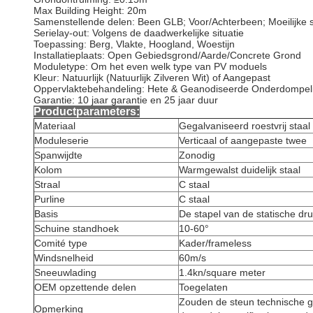
Max Building Height: 20m
Samenstellende delen: Been GLB; Voor/Achterbeen; Moeilijke s
Serielay-out: Volgens de daadwerkelijke situatie
Toepassing: Berg, Vlakte, Hoogland, Woestijn
Installatieplaats: Open Gebiedsgrond/Aarde/Concrete Grond
Moduletype: Om het even welk type van PV moduels
Kleur: Natuurlijk (Natuurlijk Zilveren Wit) of Aangepast
Oppervlaktebehandeling: Hete & Geanodiseerde Onderdompeli
Garantie: 10 jaar garantie en 25 jaar duur
Productparameters:
Materiaal
Gegalvaniseerd roestvrij staal
Moduleserie
Verticaal of aangepaste twee
Spanwijdte
Zonodig
Kolom
Warmgewalst duidelijk staal
Straal
C staal
Purline
C staal
Basis
De stapel van de statische dr
Schuine standhoek
10-60°
Comité type
Kader/frameless
Windsnelheid
60m/s
Sneeuwlading
1.4kn/square meter
OEM opzettende delen
Toegelaten
Zouden de steun technische 
Opmerking