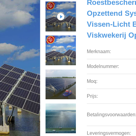
Roestbescher
Opzettend Sy
Vissen-Licht
Viskwekerij O
Merknaam:
Modelnummer:
Moq:
Prijs:
Betalingsvoorwaarden
Leveringsvermogen: