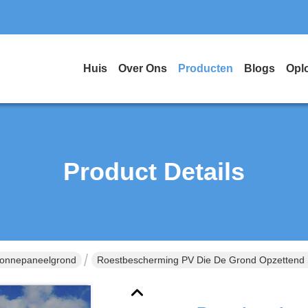
Huis
Over Ons
Producten
Blogs
Opl
Product Details
Zonnepaneelgrond
Roestbescherming PV Die De Grond Opzettend S