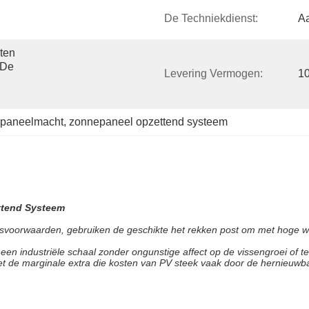
De Techniekdienst:
A
en 
De 
Levering Vermogen:
1
epaneelmacht
, 
zonnepaneel opzettend systeem
ttend Systeem
edsvoorwaarden, gebruiken de geschikte het rekken post om met hoge w
en industriële schaal zonder ongunstige affect op de vissengroei of t
 de marginale extra die kosten van PV steek vaak door de hernieuwbar