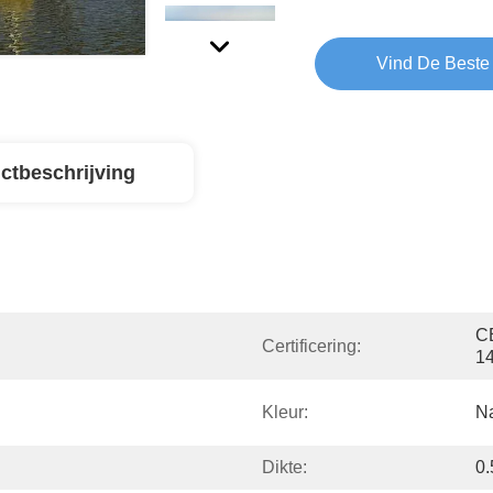
Vind De Beste 
ctbeschrijving
C
Certificering:
1
Kleur:
Na
Dikte:
0