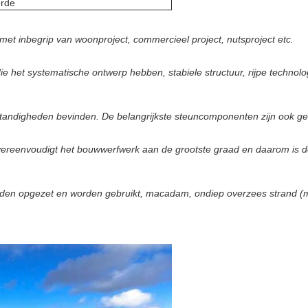
erde
met inbegrip van woonproject, commercieel project, nutsproject etc.
het systematische ontwerp hebben, stabiele structuur, rijpe technolog
ndigheden bevinden. De belangrijkste steuncomponenten zijn ook getes
ereenvoudigt het bouwwerfwerk aan de grootste graad en daarom is de i
den opgezet en worden gebruikt, macadam, ondiep overzees strand (min