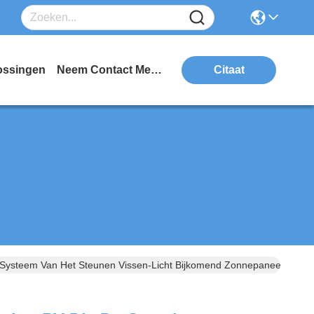
ossingen
Neem Contact Met Ons Op
Citaat
ysteem Van Het Steunen Vissen-Licht Bijkomend Zonnepaneel Voor Vi