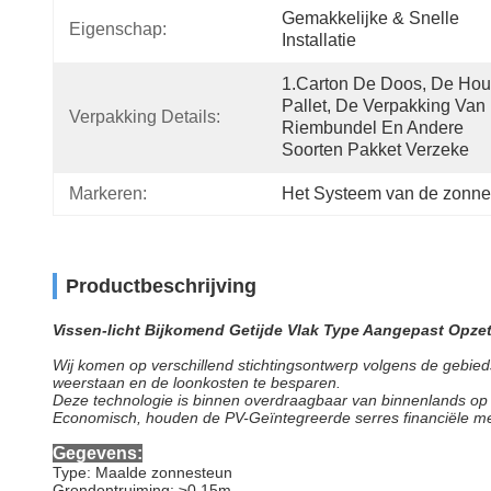
Gemakkelijke & Snelle 
Eigenschap:
Installatie
1.Carton De Doos, De Hout
Pallet, De Verpakking Van 
Verpakking Details:
Riembundel En Andere 
Soorten Pakket Verzeke
Markeren:
Het Systeem van de zonn
Productbeschrijving
Vissen-licht Bijkomend Getijde Vlak Type Aangepast Opze
Wij komen op verschillend stichtingsontwerp volgens de gebi
weerstaan en de loonkosten te besparen.
Deze technologie is binnen overdraagbaar van binnenlands op e
Economisch, houden de PV-Geïntegreerde serres financiële met
Gegevens:
Type: Maalde zonnesteun
Grondontruiming: ≥0.15m