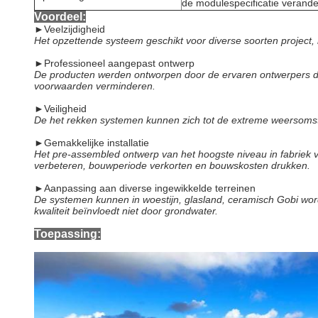
de modulespecificatie verand
Voordeel:
►
Veelzijdigheid
Het opzettende systeem geschikt voor diverse soorten project, 
►
Professioneel aangepast ontwerp
De producten werden ontworpen door de ervaren ontwerpers die 
voorwaarden verminderen.
►
Veiligheid
De het rekken systemen kunnen zich tot de extreme weersomsta
►
Gemakkelijke installatie
Het pre-assembled ontwerp van het hoogste niveau in fabriek v
verbeteren, bouwperiode verkorten en bouwskosten drukken.
►
Aanpassing aan diverse ingewikkelde terreinen
De systemen kunnen in woestijn, glasland, ceramisch Gobi wor
kwaliteit beïnvloedt niet door grondwater.
Toepassing: