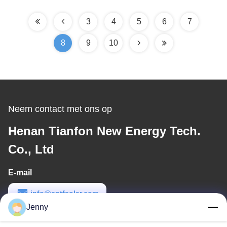
3
4
5
6
7
8
9
10
Neem contact met ons op
Henan Tianfon New Energy Tech.
Co., Ltd
E-mail
info@cntfsolar.com
Jenny
Werktijd