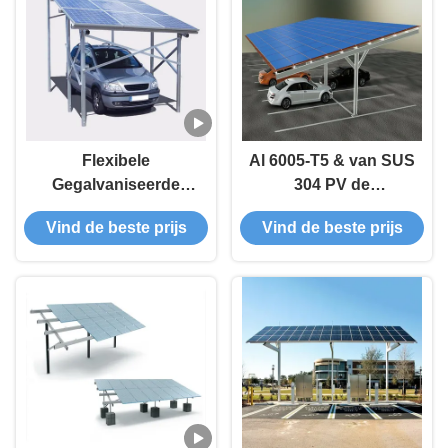
Flexibele
Al 6005-T5 & van SUS
Gegalvaniseerde
304 PV de
Staal20kw
Zonnestelsels van de
Vind de beste prijs
Vind de beste prijs
Zonnecarport
Garageluifel
Structuren