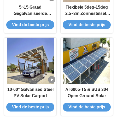
5~15 Graad
Flexibele 5deg-15deg
Gegalvaniseerde
2.5~3m Zonnestelsels
Structuren van Carport
van Breedte de Enige
Vind de beste prijs
Vind de beste prijs
van het Roestvrij
Multicarport
staalss304 Kader Zonne
10-60° Galvanized Steel
Al 6005-T5 & SUS 304
PV Solar Carport
Open Ground Solar
Mounting Systems
Carport Mounting
Vind de beste prijs
Vind de beste prijs
System