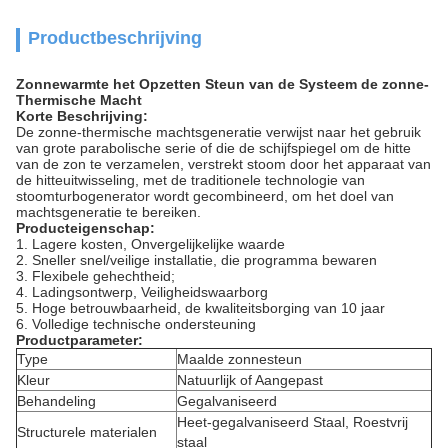
Productbeschrijving
Zonnewarmte het Opzetten Steun van de Systeem de zonne-
Thermische Macht
Korte Beschrijving:
De
zonne-
thermische machtsgeneratie verwijst naar het gebruik
van
grote
parabolische serie of die de schijfspiegel om de hitte
van
de
zon te verzamelen, verstrekt stoom door het apparaat van
de
hitteuitwisseling, met de traditionele technologie van
stoomturbogenerator wordt gecombineerd, om het doel van
machtsgeneratie te bereiken.
Producteigenschap:
1.
Lagere kosten, Onvergelijkelijke waarde
2. Sneller snel/veilige installatie, die programma
bewaren
3. Flexibele gehechtheid;
4. Ladingsontwerp, Veiligheidswaarborg
5. Hoge betrouwbaarheid, de kwaliteitsborging van 10 jaar
6. Volledige technische ondersteuning
Productparameter:
Type
Maalde zonnesteun
Kleur
Natuurlijk of Aangepast
Behandeling
Gegalvaniseerd
Heet-gegalvaniseerd Staal, Roestvrij
Structurele materialen
staal