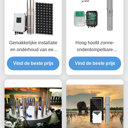
Gemakkelijke installatie
Hoog hoofd zonne-
en onderhoud van een
onderdompelbare
gebruiksvriendelijke
putpomp met 1,25 inch
Vind de beste prijs
zonnewaterpomp
uitlaatpoort 48V/72V
Vind de beste prijs
spanning en maximaal
hoofd van 95m