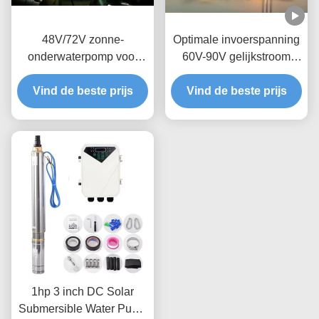
48V/72V zonne-
Optimale invoerspanning
onderwaterpomp voor
60V-90V gelijkstroom
duurzame
zonnewaterpomp met
Vind de beste prijs
watervoorziening
MPPT-controllertype en
Vind de beste prijs
maximale doorstroming
3,8m3/h
1hp 3 inch DC Solar
Submersible Water Pump