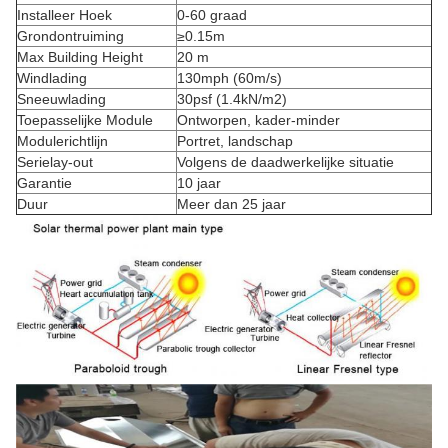
Installeer Hoek
0-60 graad
Grondontruiming
≥0.15m
Max Building Height
20 m
Windlading
130mph (60m/s)
Sneeuwlading
30psf (1.4kN/m2)
Toepasselijke Module
Ontworpen,
kader-minder
Modulerichtlijn
Portret, landschap
Serielay-out
Volgens de daadwerkelijke situatie
Garantie
10 jaar
Duur
Meer dan 25 jaar