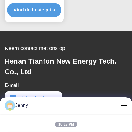
Leverancier in China
Vind de beste prijs
Neem contact met ons op
Henan Tianfon New Energy Tech.
Co., Ltd
E-mail
info@cntfsolar.com
Jenny
Werktijd
8:30-17:30
10:17 PM