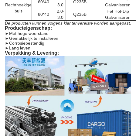
60*40
Q235B
Rechthoekige
3.0
Galvaniseren
buis
2.0-
Het Hot-Dip
80*40
Q235B
3.0
Galvaniseren
De producten kunnen volgens klantenvereiste worden aangepast.
Producteigenschap:
►
Met hoge weerstand
►Gemakkelijk te installeren
►Corrosiebestendig
►Lang leven
Verpakking & Levering: