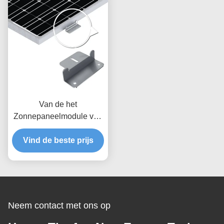
Stent opzetten
Van de het
Zonnepaneelmodule van
de windweerstand
Vind de beste prijs
Opzettende het
Spoorsteun van de de
Toebehoren Flexibele
Zonnemacht - steun
Neem contact met ons op