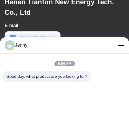
Henan Tianfon New Energy Tech.
Co., Ltd
E-mail
info@cntfsolar.com
Jenny
Werktijd
8:30-17:30
9:54 AM
Ons adres
Good day, what product are you looking for?
Adres
No.17, Xinyi-Straat, Economische Ontwikkelingsstreek, Xinxiang,
Henan, de VRC
Telefoon
86-27-81707483