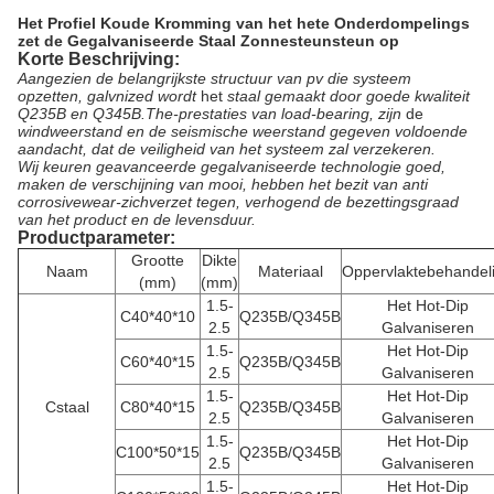
Het Profiel Koude Kromming van het hete Onderdompelings
zet de Gegalvaniseerde Staal Zonnesteunsteun op
Korte Beschrijving:
Aangezien de belangrijkste structuur van pv die systeem
opzetten,
galvnized wordt
het
staal
gemaakt door goede kwaliteit
Q235B en Q345B.The-
prestaties van load-bearing
, zijn
de
wind
weerstand
en
de seismische weerstand
gegeven voldoende
aandacht
, dat
de veiligheid van het systeem zal verzekeren.
Wij keuren geavanceerde gegalvaniseerde technologie goed,
maken de verschijning van mooi, hebben het bezit van
anti
corrosivewear-zichverzet tegen
, verhogend
de bezettingsgraad
van het product en de levensduur.
Productparameter:
Grootte
Dikte
Naam
Materiaal
Oppervlaktebehandel
(mm)
(mm)
1.5-
Het Hot-Dip
C40*40*10
Q235B/Q345B
2.5
Galvaniseren
1.5-
Het Hot-Dip
C60*40*15
Q235B/Q345B
2.5
Galvaniseren
1.5-
Het Hot-Dip
Cstaal
C80*40*15
Q235B/Q345B
2.5
Galvaniseren
1.5-
Het Hot-Dip
C100*50*15
Q235B/Q345B
2.5
Galvaniseren
1.5-
Het Hot-Dip