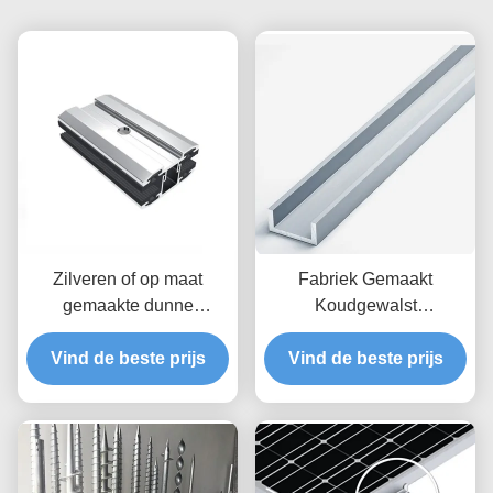
Zilveren of op maat
Fabriek Gemaakt
gemaakte dunne
Koudgewalst
zonnepaneel montage
Gegalvaniseerd
tussen / midden / eind
Vind de beste prijs
Staalprofiel voor PV
Vind de beste prijs
klemmen voor zonne-
Comité die c-van het
energiesystemen
Kanaalpurlins van de
Staalstut de Zonnemacht
Stent opzetten