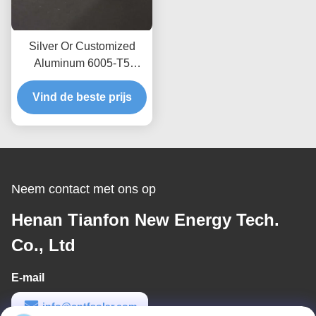
Silver Or Customized
Aluminum 6005-T5
Extrusion Profiles
Photovoltaic Module
Vind de beste prijs
Mounting Rack Rail For
Solar Systems
Neem contact met ons op
Henan Tianfon New Energy Tech.
Co., Ltd
E-mail
info@cntfsolar.com