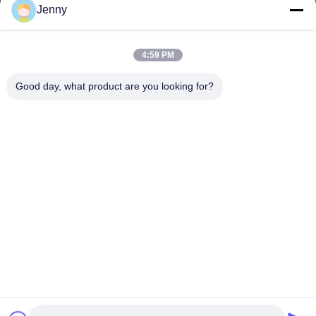
Jenny
Werktijd
8:30-17:30
4:59 PM
Ons adres
Good day, what product are you looking for?
Adres
No.17, Xinyi-Straat, Economische Ontwikkelingsstreek, Xinxiang,
Henan, de VRC
Telefoon
86-27-81707483
China Goede kwaliteit de opzettende systemen van de
zonnepaneelgrond Auteursrecht © -2026 Henan Tianfon New
Energy Tech. Co., Ltd Alle rechten voorbehouden.