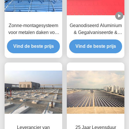
Zonne-montagesysteem
Geanodiseerd Aluminium
voor metalen daken voor
& Gegalvaniseerde &
commerciële en
Roestvrije het Dak
industriële projecten
Vind de beste prijs
Opzettende Systemen
Vind de beste prijs
van het
Tegelzonnepaneel
Leverancier van
25 Jaar Levensduur