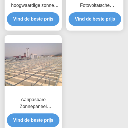
hoogwaardige zonne-
Fotovoltaïsche
energie-installaties voor
Dakmontage Ontworpen
Vind de beste prijs
plat dak
Vind de beste prijs
Daktoepassing
Zonnepaneel
Ondersteuningsframe
Aanpasbare
Zonnepaneel
Dakmontagesystemen
Vind de beste prijs
Gebaseerd Op
Paneelgrootte Winddruk