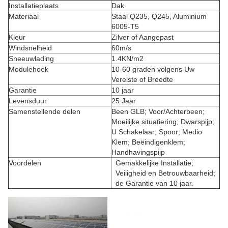
Installatieplaats
Dak
Materiaal
Staal Q235
, Q245
, Aluminium
6005-T5
Kleur
Zilver of Aangepast
Windsnelheid
60m/s
Sneeuwlading
1.4KN/m2
Modulehoek
10-60 graden volgens Uw
Vereiste of Breedte
Garantie
10 jaar
Levensduur
25 Jaar
Samenstellende delen
Been GLB; Voor/Achterbeen;
Moeilijke situatiering; Dwarspijp;
U Schakelaar; Spoor; Medio
Klem; Beëindigenklem;
Handhavingspijp
Voordelen
Gemakkelijke Installatie;
Veiligheid en Betrouwbaarheid;
de Garantie van 10 jaar.