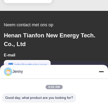
Tot 80m/s Anti-corrosieve
Geanodiseerde
Gegalvaniseerde
Oplossingen
Neem contact met ons op
Henan Tianfon New Energy Tech.
Co., Ltd
E-mail
info@cntfsolar.com
Jenny
Werktijd
8:30-17:30
6:02 AM
Ons adres
Good day, what product are you looking for?
Adres