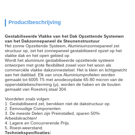
Productbeschrijving
Gestabiliseerde Vlakke van het Dak Opzettende Systemen
van het Dakzonnepaneel de Steunenstructuur
Het zonne Opzettende Systeem, Aluminiumzonnepaneel zet
structuur op, zet het zonnepaneel gestabiliseerd opzet op het
vlakke dak en het open gebied op
Wordt het aluminium gestabiliseerde opzettende systeem
ontworpen met grote flexibiliteit zowel voor het woon als
commerciële vlakke dakzonnestelsel. Het is klein en lichtgewicht
aan het dakblad. Elk van onze Aluminiumprofielen worden
gemaakt tot 6005 T5 met anodeoxydatie 65-80 micron van de
oppervlaktebescherming (µ), worden de haken en de bouten
gemaakt van Roestvrij staal 304.
Voordelen zoals volgen:
1. Gestabiliseerd zet, berokken niet de dakstructuur op.
2. Eenvoudige Componenten.
3. De meeste Delen zijn Preinstalled, sparen 50%-
Arbeidskrachten!
4. Lagere en Concurrerende Prijs.
5. Roest-weerstand.
Techniekspecificaties: