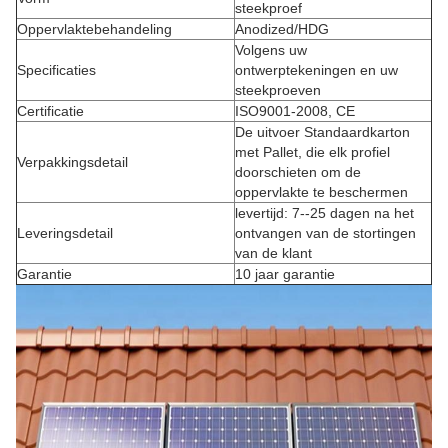
steekproef
Oppervlaktebehandeling
Anodized/HDG
Volgens uw
Specificaties
ontwerptekeningen en uw
steekproeven
Certificatie
ISO9001-2008, CE
De uitvoer Standaardkarton
met Pallet, die elk profiel
Verpakkingsdetail
doorschieten om de
oppervlakte te beschermen
levertijd: 7--25 dagen na het
Leveringsdetail
ontvangen van de stortingen
van de klant
Garantie
10 jaar garantie