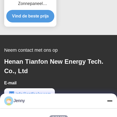
Zonnepaneel
Dakmontagesystemen
Vind de beste prijs
Gebaseerd Op
Paneelgrootte Winddruk
Tot 80m/s Anti-corrosieve
Geanodiseerde
Gegalvaniseerde
Oplossingen
Neem contact met ons op
Henan Tianfon New Energy Tech.
Co., Ltd
E-mail
info@cntfsolar.com
Jenny
Werktijd
8:30-17:30