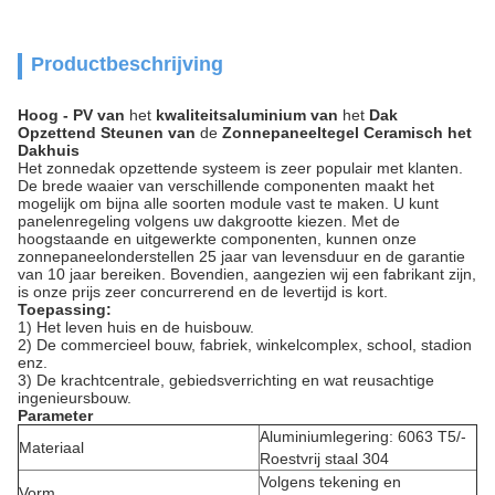
Productbeschrijving
Hoog - PV van
het
kwaliteitsaluminium van
het
Dak
Opzettend Steunen van
de
Zonnepaneeltegel Ceramisch het
Dakhuis
Het zonnedak opzettende systeem is zeer populair met klanten.
De brede waaier van verschillende componenten maakt het
mogelijk om bijna alle soorten module vast te maken. U kunt
panelenregeling volgens uw dakgrootte kiezen. Met de
hoogstaande en uitgewerkte componenten, kunnen onze
zonnepaneelonderstellen 25 jaar van levensduur en de garantie
van 10 jaar bereiken. Bovendien, aangezien wij een fabrikant zijn,
is onze prijs zeer concurrerend en de levertijd is kort.
Toepassing:
1)
Het leven huis en de huisbouw.
2)
De commercieel bouw, fabriek, winkelcomplex, school, stadion
enz.
3)
De krachtcentrale, gebiedsverrichting en wat reusachtige
ingenieursbouw.
Parameter
Aluminiumlegering: 6063 T5/-
Materiaal
Roestvrij staal 304
Volgens tekening en
Vorm