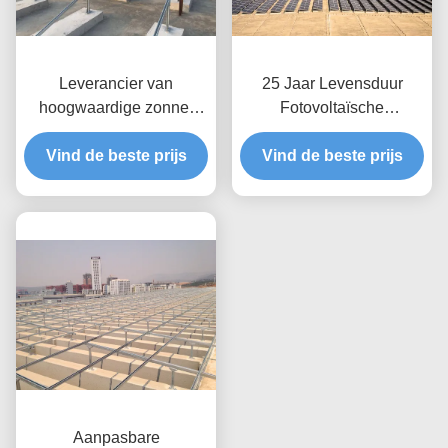
Leverancier van
25 Jaar Levensduur
hoogwaardige zonne-
Fotovoltaïsche
energie-installaties voor
Dakmontage Ontworpen
Vind de beste prijs
plat dak
Vind de beste prijs
Daktoepassing
Zonnepaneel
Ondersteuningsframe
Aanpasbare