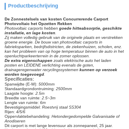
Productbeschrijving
De Zonnestelsels van kosten Concurrerende Carport
Photovoltaic het Opzetten Rekken
Photovoltaic carports hebben
goede hitteabsorptie, geschikte
installatie, en lage kosten
.
Zij maken volledig gebruik van de originele plaats en verstrekken
groene energie. De bouw van photovoltaic carports in
fabrieksparken, bedrijfsdistricten, de ziekenhuizen, scholen, enz.
kan het probleem van op hoge temperatuur binnen de auto in het
openluchtparkeerterrein in de zomer oplossen.
De extra eigenschappen
zoals elektrische auto het laden
posten en LEIDENE verlichting evenals de goten,
drainageregenwater recyclingssystemen
kunnen op verzoek
worden toegevoegd
.
Specificaties:
Spanwijdte (E-W):
5000mm
Standaardgrondontruiming:
2500mm
Laagste hoogte:
2.5m
Breedte van ruimte:
2.5~3m
Lengte van ruimte:
6m
Bevestigingsmiddel:
Roestvrij staal SS304
Rijen:
4/5/6
Oppervlaktebehandeling:
Hetondergedompelde Galvanisatie of
Anodiseren
Dit carport is met lange levensuur als zonnepaneel, 25 jaar.