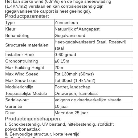
Het kan sterke wind (60m/s) en de hoge sneeuwlading
(1.4KN/m2) verslaan en kan corrosiebestendig zijn
(gegalvaniseerde carport is heet geëindigd).
Productparameter:
Type
Zonnesteun
Kleur
Natuurlijk of Aangepast
Behandeling
Gegalvaniseerd
Heet-gegalvaniseerd Staal, Roestvrij
Structurele materialen
staal
Installeer Hoek
0-60 graad
Grondontruiming
≥0.15m
Max Building Height
20m
Max Wind Speed
Tot 130mph (60m/s)
Max Snow Load
Tot 30psf (1.4kN/m2)
Modulerichtlijn
Portret, landschap
Toepasselijke Module
Ontworpen, frameless
Serielay-out
Volgens de daadwerkelijke situatie
Garantie
10 jaar
Duur
Meer dan 25 jaar
Producteigenschappen:
Ⅰ.
Schokbestendig, UV bestand, hittebestendig, stofdicht
polycarbonaatdak
Ⅱ. Eenvoudige structuur, korte levertijd