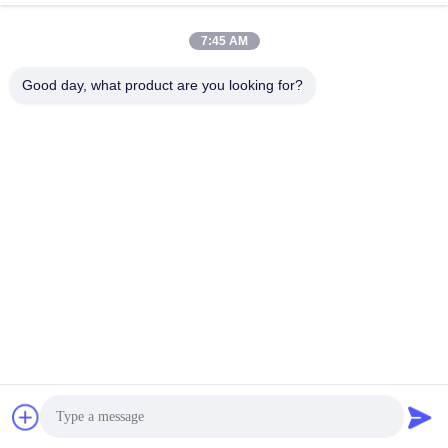
8:30-17:30
7:45 AM
Ons adres
Good day, what product are you looking for?
Adres
No.17, Xinyi-Straat, Economische Ontwikkelingsstreek, Xinxiang,
Henan, de VRC
Telefoon
86-27-81707483
China Goede kwaliteit de opzettende systemen van de
zonnepaneelgrond Auteursrecht © -2026 Henan Tianfon New
Energy Tech. Co., Ltd Alle rechten voorbehouden.
Privacybeleid
|
Sitemap