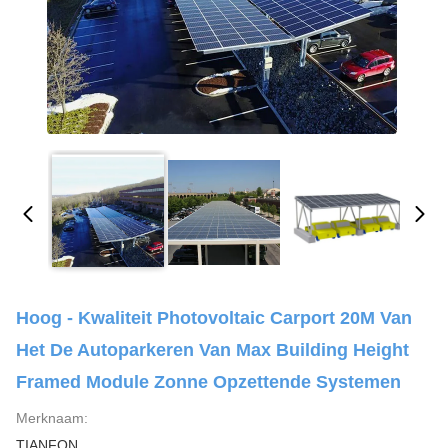
Hoog - Kwaliteit Photovoltaic Carport 20M Van
Het De Autoparkeren Van Max Building Height
Framed Module Zonne Opzettende Systemen
Merknaam:
TIANFON