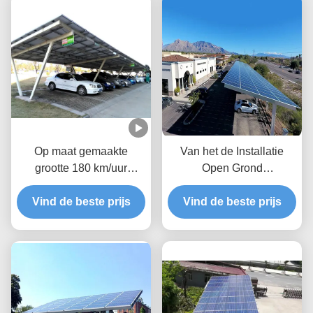
Op maat gemaakte
Van het de Installatie
grootte 180 km/uur
Open Grond
windsnelheid PV-paneel
Geanodiseerde
Vind de beste prijs
zonne-carport
Vind de beste prijs
Aluminium van de
parkeergarages
gemakconfiguratie PV
Carport het Opzetten
Steunen