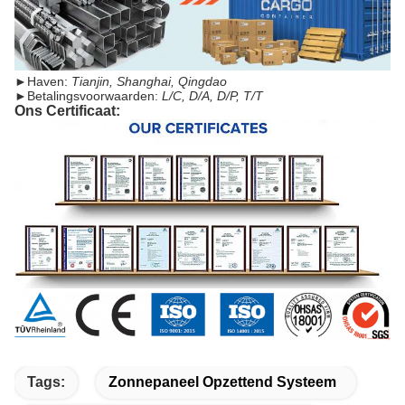
►
Haven:
Tianjin, Shanghai, Qingdao
►
Betalingsvoorwaarden:
L/C, D/A, D/P, T/T
Ons Certificaat:
Tags:
Zonnepaneel Opzettend Systeem