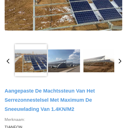
Aangepaste De Machtssteun Van Het
Serrezonnestelsel Met Maximum De
Sneeuwlading Van 1.4KN/M2
Merknaam:
TIANFON