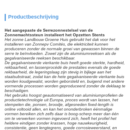
Productbeschrijving
Het aangepaste de Serrezonnestelsel van de
Zonnemachtssteun installeert het Opzetten Stents
Het zonne Landbouw Groene Huis gebruikt het
dak
voor het
installeren van Zonnepv Comités
, die
elektriciteit kunnen
produceren zonder de normale groei van gewassen binnen de
serre
te beïnvloeden
. Zowel
zijn
de aluminiumreeksen als de
gegalvaniseerde reeksen beschikbaar.
De gegalvaniseerde vierkante buis heeft goede sterkte, hardheid,
rekbaarheid, en lassenprocédé de prestaties evenals de goede
rekbaarheid, de legeringslaag zijn stevig in bijlage aan het
staalsubstraat, zodat kan de hete gegalvaniseerde vierkante buis
worden koudgewalst, worden geborsteld en, buigend met andere
vormende processen worden geproduceerd zonder de deklaag te
beschadigen.
Het gebruiks hoogst geautomatiseerd van aluminiumprofielen de
productietechnologie uit Europa, proces wordt van lassen, het
stempelen die, ponsen, broodje, afgesneden fixed-length is
online voltooid allen, en kan het ononderbroken éénmalige
vormen bereiken zich zelfs daar is boog-scherp meer dan één
om te verwerken vormen ingevoerd zich, heeft het profiel het
heldere eindigen zonder krassen, hoge nauwkeurigheid,
consistentie, geen lengtegrens, goede corrosieweerstand, en