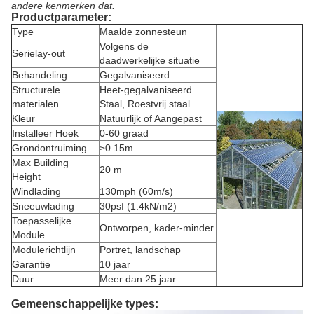
andere kenmerken dat.
Productparameter:
Type
Maalde zonnesteun
Volgens de
Serielay-out
daadwerkelijke situatie
Behandeling
Gegalvaniseerd
Structurele
Heet-gegalvaniseerd
materialen
Staal, Roestvrij staal
Kleur
Natuurlijk of Aangepast
Installeer Hoek
0-60 graad
Grondontruiming
≥0.15m
Max Building
20 m
Height
Windlading
130mph (60m/s)
Sneeuwlading
30psf (1.4kN/m2)
Toepasselijke
Ontworpen, kader-minder
Module
Modulerichtlijn
Portret, landschap
Garantie
10 jaar
Duur
Meer dan 25 jaar
Gemeenschappelijke types: