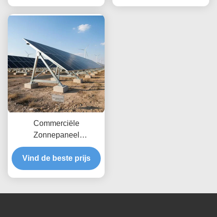
hoogteaanpassingen en
windbelasting tot 80 m
veilige grondverankering
per seconde met
mogelijk maken
onbeperkte diepte
Commerciële
Zonnepaneel
Grondmontagesystemen
Windbelasting Tot 80 m/s
Vind de beste prijs
Ontworpen voor
Maximale Windweerstand
en Eenvoudige Installatie