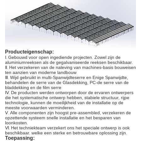
Producteigenschap:
Ⅰ
Gebouwd voor open ingediende projecten. Zowel zijn de
.
aluminiumreeksen als de gegalvaniseerde reeksen beschikbaar.
Ⅱ
Het verzekeren van de naleving van machines-basis bouweisen
.
ten aanzien van moderne landbouw
Ⅲ
Wijd gebruikt in multi-Spanwijdteserre en Enige Spanwijdte,
.
behandelen de serre van de Glasdekking, PC-de serre van de
bladdekking en de film serre
Ⅳ
De producten werden ontworpen door de ervaren ontwerpers
.
die het systematische ontwerp hebben, stabiele structuur, rijpe
technologie, kunnen de moeilijkheid van de installatie op de
meeste voorwaarden verminderen.
Ⅴ
Alle componenten zijn hoogst pre-assembled, verzekeren de
.
opzettende systeem snelle installatie en het besparen van
loonkosten.
Ⅵ
Het techniekteam verzekert ons het speciale ontwerp is ook
.
beschikbaar. welke een sterke en betrouwbare oplossing zijn.
Toepassing: