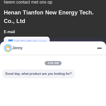
Neem contact met ons op
Henan Tianfon New Energy Tech.
Co., Ltd
E-mail
info@cntfsolar.com
Jenny
Werktijd
8:30-17:30
3:56 AM
Ons adres
Good day, what product are you looking for?
Adres
No.17, Xinyi-Straat, Economische Ontwikkelingsstreek, Xinxiang,
Henan, de VRC
Telefoon