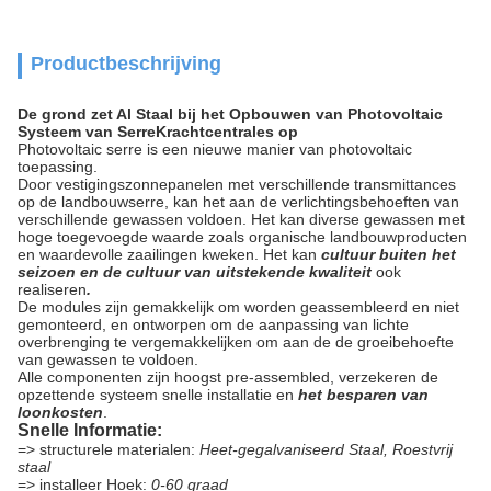
Productbeschrijving
De grond zet Al Staal bij het Opbouwen van Photovoltaic
Systeem van SerreKrachtcentrales op
Photovoltaic serre is een nieuwe manier van photovoltaic
toepassing.
Door vestigingszonnepanelen met verschillende transmittances
op de landbouwserre, kan het aan de verlichtingsbehoeften van
verschillende gewassen voldoen. Het kan diverse gewassen met
hoge toegevoegde waarde zoals organische landbouwproducten
en waardevolle zaailingen kweken. Het kan
cultuur buiten het
seizoen en de cultuur van uitstekende kwaliteit
ook
realiseren
.
De modules zijn gemakkelijk om worden geassembleerd en niet
gemonteerd, en ontworpen om de aanpassing van lichte
overbrenging te vergemakkelijken om aan de de groeibehoefte
van gewassen te voldoen.
Alle componenten zijn hoogst pre-assembled, verzekeren de
opzettende systeem snelle installatie en
het besparen van
loonkosten
.
Snelle Informatie:
=> structurele materialen:
Heet-gegalvaniseerd Staal, Roestvrij
staal
=> installeer Hoek:
0-60 graad