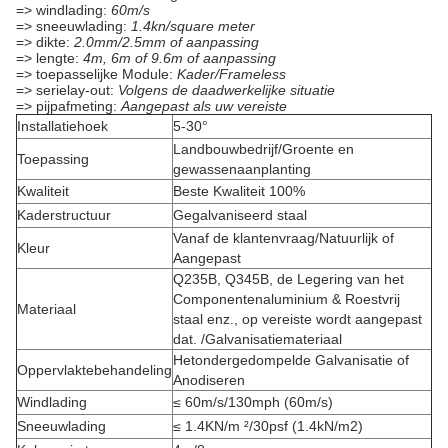
=> windlading:
60m/s
=> sneeuwlading:
1.4kn/square meter
=> dikte:
2.0mm/2.5mm of aanpassing
=> lengte:
4m, 6m of 9.6m of aanpassing
=> toepasselijke Module:
Kader/Frameless
=> serielay-out:
Volgens de daadwerkelijke situatie
=> pijpafmeting:
Aangepast als uw vereiste
Installatiehoek
5-30°
Landbouwbedrijf/Groente en
Toepassing
gewassenaanplanting
Kwaliteit
Beste Kwaliteit 100%
Kaderstructuur
Gegalvaniseerd staal
Vanaf de klantenvraag/Natuurlijk of
Kleur
Aangepast
Q235B, Q345B, de Legering van het
Componentenaluminium & Roestvrij
Materiaal
staal enz., op vereiste wordt aangepast
dat. /Galvanisatiemateriaal
Hetondergedompelde Galvanisatie of
Oppervlaktebehandeling
Anodiseren
Windlading
≤ 60m/s/130mph (60m/s)
Sneeuwlading
≤ 1.4KN/m ²/30psf (1.4kN/m2)