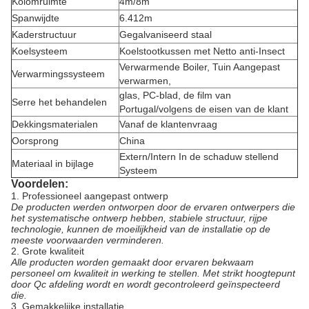
Kolomruimte
4m/8m
Spanwijdte
6.412m
Kaderstructuur
Gegalvaniseerd staal
Koelsysteem
Koelstootkussen met Netto anti-Insect
Verwarmende Boiler, Tuin Aangepast
Verwarmingssysteem
verwarmen,
glas, PC-blad, de film van
Serre het behandelen
Portugal/volgens de eisen van de klant
Dekkingsmaterialen
Vanaf de klantenvraag
Oorsprong
China
Extern/Intern In de schaduw stellend
Materiaal in bijlage
Systeem
Voordelen:
1.
Professioneel aangepast ontwerp
De producten werden ontworpen door de ervaren ontwerpers die
het systematische ontwerp hebben, stabiele structuur, rijpe
technologie, kunnen de moeilijkheid van de installatie op de
meeste voorwaarden verminderen.
2.
Grote kwaliteit
Alle producten worden gemaakt door ervaren bekwaam
personeel om kwaliteit in werking te stellen. Met strikt hoogtepunt
door Qc afdeling wordt en wordt gecontroleerd geïnspecteerd
die.
3.
Gemakkelijke installatie