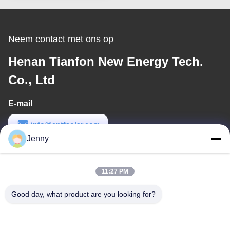
en Eenvoudige Installatie
Neem contact met ons op
Henan Tianfon New Energy Tech.
Co., Ltd
E-mail
info@cntfsolar.com
Jenny
Werktijd
8:30-17:30
11:27 PM
Ons adres
Good day, what product are you looking for?
Adres
No.17, Xinyi-Straat, Economische Ontwikkelingsstreek, Xinxiang,