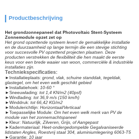
Productbeschrijving
Het grondzonnepaneel dat Photovoltaic Stent-Systeem
Zonnemodule opzet zet op
Het grond opzettende systeem levert de gemakkelijke installatie
en de duurzaamheid op lange termijn die een stevige stichting
voor succesvolle PV opzettend projecten plaatsen. Deze
producten verstrekken de flexibiliteit die hen maakt de eerste
keus voor een brede waaier van woon, commerciële & industriële
installaties zijn.
Techniekspecificaties:
►
Installatieplaats:
grond, vlak, schuine standdak, tegeldak,
glastegel, om het even welk geschikt gebied
►
Installatiehoek:
10-60 °
►
Sneeuwlading:
tot 1,4 KN/m2 (40psf)
►
Windlading:
tot 36,9 m/s (150 km/h)
►
Winddruk:
tot 66,42 KG/m2
►
Modulerichtlijn:
Horizontaal/Verticaal
►
Toepasselijke Module:
Om het even welk merk van PV de
module van het zonnemachtspaneel
►
Kleur:
Natuurlijk, Zilveren, Grijs, of Aangepast
►
Kadermateriaal:
Heet-ondergedompelde Gegalvaniseerde
lidstaten Angles, Roestvrij staal 304, aluminiumlegering 6063-T5
►
Garantie:
10 jaar