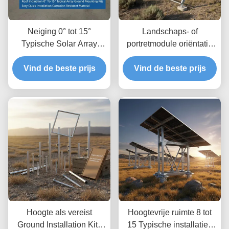
Neiging 0° tot 15°
Landschaps- of
Typische Solar Array
portretmodule oriëntatie
Ground Mounting Kits
zonnepanelen
Vind de beste prijs
Gemakkelijk snel
grondmontage systemen
Vind de beste prijs
installeren
met grondvrijheid tot 1,2
Corrosiebestendig
m en hoogtevrijheid 8 tot
materiaal
15 voet Typisch
Hoogte als vereist
Hoogtevrije ruimte 8 tot
Ground Installation Kits
15 Typische installaties