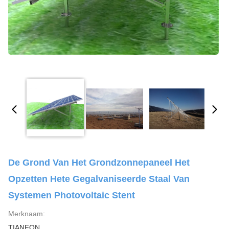
De Grond Van Het Grondzonnepaneel Het
Opzetten Hete Gegalvaniseerde Staal Van
Systemen Photovoltaic Stent
Merknaam:
TIANFON