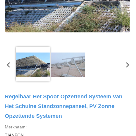
Regelbaar Het Spoor Opzettend Systeem Van
Het Schuine Standzonnepaneel, PV Zonne
Opzettende Systemen
Merknaam:
TIANFON