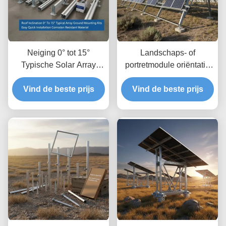
Neiging 0° tot 15°
Landschaps- of
Typische Solar Array
portretmodule oriëntatie
Ground Mounting Kits
zonnepanelen
Vind de beste prijs
Gemakkelijk snel
grondmontage systemen
Vind de beste prijs
installeren
met grondvrijheid tot 1,2
Corrosiebestendig
m en hoogtevrijheid 8 tot
materiaal
15 voet Typisch