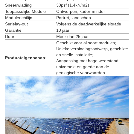
Sneeuwlading
30psf (1.4kN/m2)
Toepasselijke Module
Ontworpen,
kader-minder
Modulerichtlijn
Portret, landschap
Serielay-out
Volgens de daadwerkelijke situatie
Garantie
10 jaar
Duur
Meer dan 25 jaar
Geschikt voor al soort modules;
Unieke verbindingsontwerp
, geschikte
en snelle installatie;
Producteigenschap:
Aanpassing
met hoge weerstand,
universele en goede aan de
geologische voorwaarden.