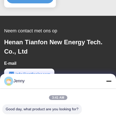
Ontworpen voor
Maximale Windweerstand
en Eenvoudige Installatie
Neem contact met ons op
Henan Tianfon New Energy Tech.
Co., Ltd
E-mail
info@cntfsolar.com
Jenny
Werktijd
8:30-17:30
3:41 AM
Ons adres
Good day, what product are you looking for?
Adres