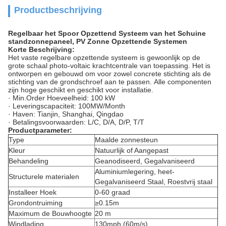
Productbeschrijving
Regelbaar het Spoor Opzettend Systeem van het Schuine
standzonnepaneel, PV Zonne Opzettende Systemen
Korte Beschrijving:
Het vaste
regelbare opzettende systeem is gewoonlijk op de
grote schaal photo-voltaic krachtcentrale
van
toepassing
. Het is
ontworpen en gebouwd om voor zowel concrete stichting als de
stichting van
de
grondschroef
aan te passen.
Alle componenten
zijn hoge geschikt en geschikt voor installatie.
· Min.Order Hoeveelheid: 100 kW
· Leveringscapaciteit: 100MW/Month
·
Haven:
Tianjin
, Shanghai
, Qingdao
· Betalingsvoorwaarden: L/C, D/A, D/P, T/T
Productparameter:
Type
Maalde zonnesteun
Kleur
Natuurlijk of Aangepast
Behandeling
Geanodiseerd, Gegalvaniseerd
Aluminiumlegering, heet-
Structurele materialen
Gegalvaniseerd Staal, Roestvrij staal
Installeer Hoek
0-60 graad
Grondontruiming
≥0.15m
Maximum de Bouwhoogte
20 m
Windlading
130mph (60m/s)