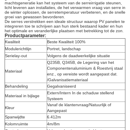
machtsgeneratie kan het systeem van de serreirrigatie steunen,
licht leveren aan installaties, de het verwarmen vraag van serre in
de winter oplossen, de serretemperatuur verbeteren, en de snelle
groei van gewassen bevorderen.
De serres verstrekken een ideale structuur waarop PV panelen te
integreren toe te schrijven aan hun sterk bestaand kader en hun
het optimale en veranderlijke plaatsen met betrekking tot de zon.
Productparameter:
Kwaliteit
Beste Kwaliteit 100%
Modulerichtlijn
Portret, landschap
Serielay-out
Volgens de daadwerkelijke situatie
Q235B, Q345B, de Legering van het
Componentenaluminium & Roestvrij staal
Materiaal
enz., op vereiste wordt aangepast dat.
/Galvanisatiemateriaal
Behandeling
Gegalvaniseerd
Extern/Intern In de schaduw stellend
Materiaal in bijlage
Systeem
Vanaf de klantenvraag/Natuurlijk of
Kleur
Aangepast
Spanwijdte
6.412m
Kolomruimte
4m/8m