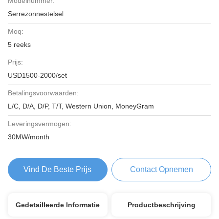
Modelnummer:
Serrezonnestelsel
Moq:
5 reeks
Prijs:
USD1500-2000/set
Betalingsvoorwaarden:
L/C, D/A, D/P, T/T, Western Union, MoneyGram
Leveringsvermogen:
30MW/month
Vind De Beste Prijs
Contact Opnemen
Gedetailleerde Informatie
Productbeschrijving