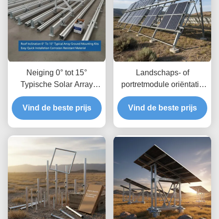
Neiging 0° tot 15°
Landschaps- of
Typische Solar Array
portretmodule oriëntatie
Ground Mounting Kits
zonnepanelen
Vind de beste prijs
Gemakkelijk snel
grondmontage systemen
Vind de beste prijs
installeren
met grondvrijheid tot 1,2
Corrosiebestendig
m en hoogtevrijheid 8 tot
materiaal
15 voet Typisch