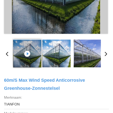
60m/S Max Wind Speed Anticorrosive
Greenhouse-Zonnestelsel
Merknaam:
TIANFON