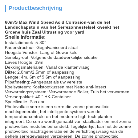
Productbeschrijving
60m/S Max Wind Speed Acid Corrosion-van de het
Landschapstuin van het Serrezonnestelsel kweekt het
Groene huis Zaal Uitrusting voor yard
Snelle Informatie:
Installatiehoek: 5-30°
Kaderstructuur: Gegalvaniseerd staal
Hoogste Venster: Lang of Gewankeld
Serielay-out: Volgens de daadwerkelijke situatie
Eaves Hoogte: 39m
Dekkingsmaterialen: Vanaf de klantenvraag
Dikte: 2.0mm/2.5mm of aanpassing
Lengte: 4m, 6m of 9.6m of aanpassing
Pijpafmeting: Aangepast als uw vereiste
Koelsysteem: Koelstootkussen met Netto anti-Insect
Verwarmingssysteem: Verwarmende Boiler, Tuin het verwarmen
Vervoerpakket: 40 " HK-Container
Specificatie: Pas aan
Photovoltaic serre is een serre die zonne photovoltaic
machtsgeneratie, het intelligente systeem van de
temperatuurcontrole en het moderne high-tech planten
integreert. De serre wordt gemaakt van staalkader en met zonne
photovoltaic modules behandeld. Tegelijkertijd, kan het de zonne
photovoltaic machtsgeneratie en de verlichtingsvraag van de
gehele serregewassen verzekeren. De zonne photovoltaic