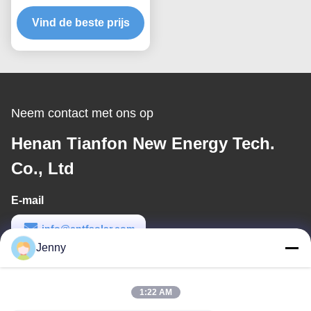
Grondmontagesystemen
Windbelasting Tot 80 m/s
Vind de beste prijs
Ontworpen voor
Maximale Windweerstand
en Eenvoudige Installatie
Neem contact met ons op
Henan Tianfon New Energy Tech.
Co., Ltd
E-mail
info@cntfsolar.com
Jenny
Werktijd
8:30-17:30
1:22 AM