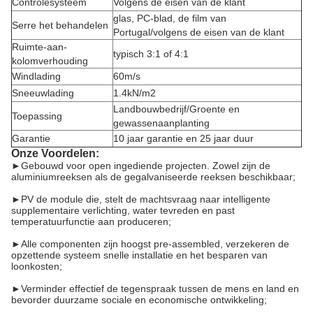
Controlesysteem
Volgens de eisen van de klant
glas, PC-blad, de film van
Serre het behandelen
Portugal/volgens de eisen van de klant
Ruimte-aan-
typisch 3:1 of 4:1
kolomverhouding
Windlading
60m/s
Sneeuwlading
1.4kN/m2
Landbouwbedrijf/Groente en
Toepassing
gewassenaanplanting
Garantie
10 jaar garantie en 25 jaar duur
Onze Voordelen:
►
Gebouwd voor open ingediende projecten. Zowel zijn de
aluminiumreeksen als de gegalvaniseerde reeksen beschikbaar;
►PV de module die, stelt de machtsvraag naar intelligente
supplementaire verlichting, water tevreden en past
temperatuurfunctie aan produceren;
►Alle componenten zijn hoogst pre-assembled, verzekeren de
opzettende systeem snelle installatie en het besparen van
loonkosten;
►Verminder effectief de tegenspraak tussen de mens en land en
bevorder duurzame sociale en economische ontwikkeling;