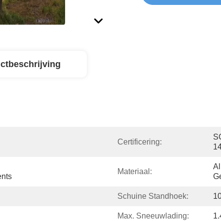
ctbeschrijving
SG
Certificering:
1
Al
Materiaal:
ents
Ge
Schuine Standhoek:
10
Max. Sneeuwlading:
1