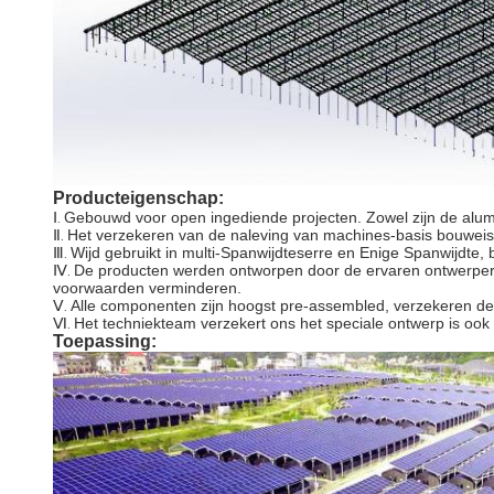
Producteigenschap:
Ⅰ
Gebouwd voor open ingediende projecten. Zowel zijn de alu
.
Ⅱ
Het verzekeren van de naleving van machines-basis bouwei
.
Ⅲ
Wijd gebruikt in multi-Spanwijdteserre en Enige Spanwijdte,
.
Ⅳ
De producten werden ontworpen door de ervaren ontwerpers d
.
voorwaarden verminderen.
Ⅴ
Alle componenten zijn hoogst pre-assembled, verzekeren de 
.
Ⅵ
Het techniekteam verzekert ons het speciale ontwerp is ook
.
Toepassing: