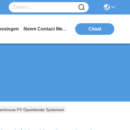
ossingen
Neem Contact Met Ons Op
Citaat
eenhouse PV Opzettende Systemen