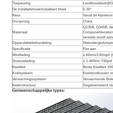
Toepassing
Landbouwbedrijf/
De installatiehoek/installeert Hoek
5-30°
Kleur
Vanaf de klantenvr
Oorsprong
China
Q235B, Q345B, de 
Materiaal
Componentenalumin
vereiste wordt aan
Oppervlaktebehandeling
Hetondergedompeld
Specificatie
Pas aan
Windlading
≤ 60m/s/130mph (
Sneeuwlading
≤ 1.4KN/m ²/30psf
Kwaliteit
Beste Kwaliteit 10
Koelsysteem
Koelstootkussen me
Verwarmingssysteem
Verwarmende Boile
Kaderstructuur
Gegalvaniseerd st
Gemeenschappelijke types: