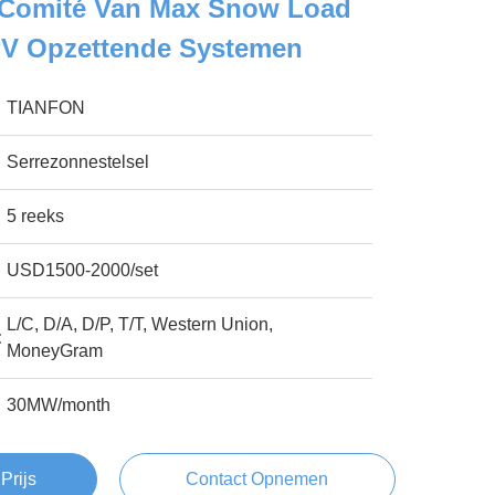
 Comité Van Max Snow Load
V Opzettende Systemen
TIANFON
Serrezonnestelsel
5 reeks
USD1500-2000/set
L/C, D/A, D/P, T/T, Western Union,
:
MoneyGram
30MW/month
Prijs
Contact Opnemen