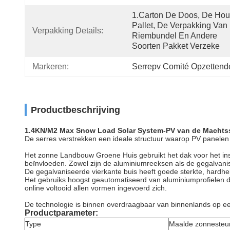
1.Carton De Doos, De Hout
Pallet, De Verpakking Van 
Verpakking Details:
Riembundel En Andere 
Soorten Pakket Verzeke
Markeren:
Serrepv Comité Opzetten
Productbeschrijving
1.4KN/M2 Max Snow Load Solar System-PV van de Machts
De serres verstrekken een ideale structuur waarop PV panelen t
Het zonne Landbouw Groene Huis gebruikt het dak voor het ins
beïnvloeden. Zowel zijn de aluminiumreeksen als de gegalvani
De gegalvaniseerde vierkante buis heeft goede sterkte, hardhe
Het gebruiks hoogst geautomatiseerd van aluminiumprofielen de
online voltooid allen vormen ingevoerd zich.
De technologie is binnen overdraagbaar van binnenlands op een 
Productparameter:
Type
Maalde zonnesteu