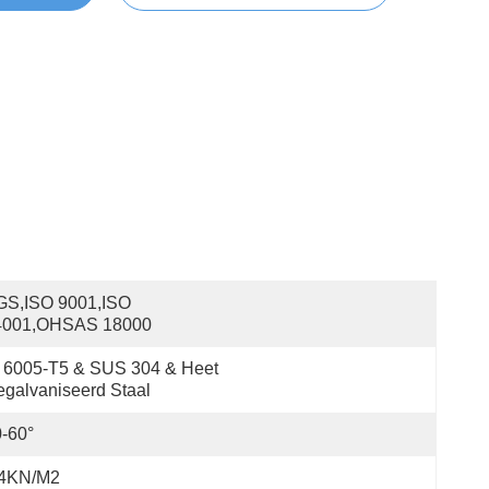
S,ISO 9001,ISO 
4001,OHSAS 18000
 6005-T5 & SUS 304 & Heet 
galvaniseerd Staal
-60°
.4KN/m2