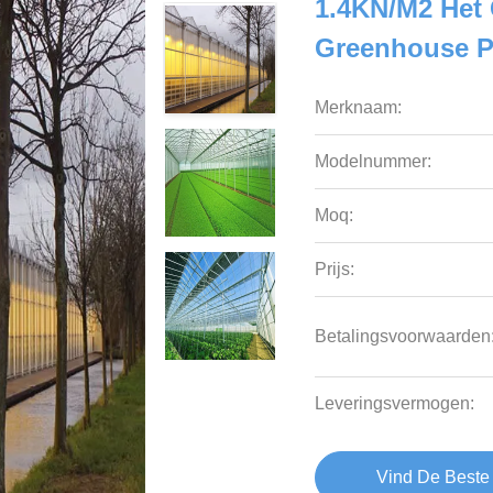
1.4KN/M2 Het
Greenhouse P
Merknaam:
Modelnummer:
Moq:
Prijs:
Betalingsvoorwaarden
Leveringsvermogen:
Vind De Beste 