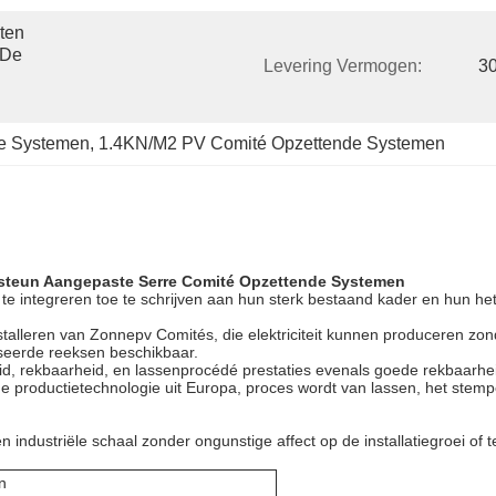
en 
De 
Levering Vermogen:
3
de Systemen
, 
1.4KN/M2 PV Comité Opzettende Systemen
steun Aangepaste Serre Comité Opzettende Systemen
e integreren toe te schrijven aan hun sterk bestaand kader en hun het 
talleren van Zonnepv Comités, die elektriciteit kunnen produceren zo
seerde reeksen beschikbaar.
id, rekbaarheid, en lassenprocédé prestaties evenals goede rekbaarhe
 productietechnologie uit Europa, proces wordt van lassen, het stempe
industriële schaal zonder ongunstige affect op de installatiegroei of 
n