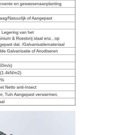
Groente en gewassenaanplanting
aag/Natuurlijk of Aangepast
Legering van het
ium & Roestvrij staal enz., op
gepast dat. /Galvanisatiemateriaal
e Galvanisatie of Anodiseren
60m/s)
 (1.4kN/m2)
0%
t Netto anti-Insect
r, Tuin Aangepast verwarmen,
aal