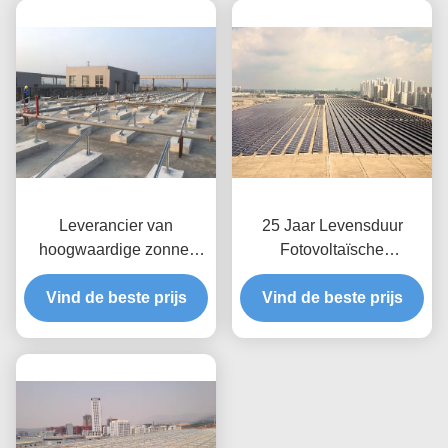
Leverancier van
25 Jaar Levensduur
hoogwaardige zonne-
Fotovoltaïsche
energie-installaties voor
Dakmontage Ontworpen
Vind de beste prijs
plat dak
Vind de beste prijs
Daktoepassing
Zonnepaneel
Ondersteuningsframe