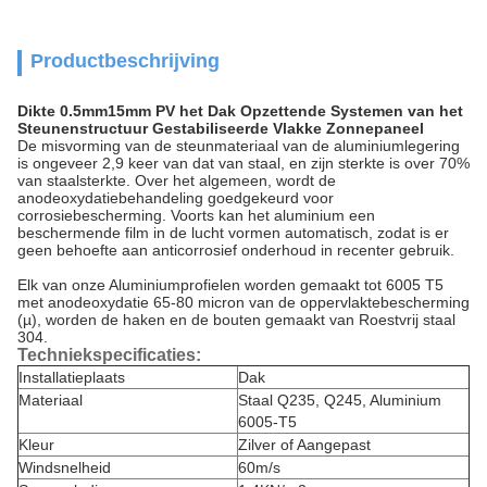
Productbeschrijving
Dikte 0.5mm15mm PV het Dak Opzettende Systemen van het
Steunenstructuur Gestabiliseerde Vlakke Zonnepaneel
De misvorming van de steunmateriaal van de aluminiumlegering
is ongeveer 2,9 keer van dat van staal, en zijn sterkte is over 70%
van staalsterkte. Over het algemeen, wordt de
anodeoxydatiebehandeling goedgekeurd voor
corrosiebescherming. Voorts kan het aluminium een
beschermende film in de lucht vormen automatisch, zodat is er
geen behoefte aan anticorrosief onderhoud in recenter gebruik.
Elk van onze Aluminiumprofielen worden gemaakt tot 6005 T5
met anodeoxydatie 65-80 micron van de oppervlaktebescherming
(µ), worden de haken en de bouten gemaakt van Roestvrij staal
304.
Techniekspecificaties:
Installatieplaats
Dak
Materiaal
Staal Q235
, Q245
, Aluminium
6005-T5
Kleur
Zilver of Aangepast
Windsnelheid
60m/s