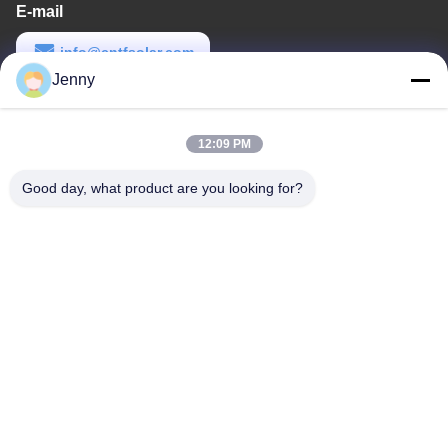
E-mail
info@cntfsolar.com
Jenny
Werktijd
8:30-17:30
12:09 PM
Ons adres
Good day, what product are you looking for?
Adres
No.17, Xinyi-Straat, Economische Ontwikkelingsstreek, Xinxiang,
Henan, de VRC
Telefoon
86-27-81707483
China Goede kwaliteit de opzettende systemen van de