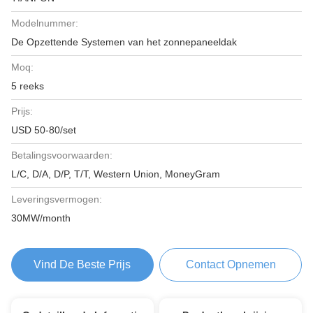
Modelnummer:
De Opzettende Systemen van het zonnepaneeldak
Moq:
5 reeks
Prijs:
USD 50-80/set
Betalingsvoorwaarden:
L/C, D/A, D/P, T/T, Western Union, MoneyGram
Leveringsvermogen:
30MW/month
Vind De Beste Prijs
Contact Opnemen