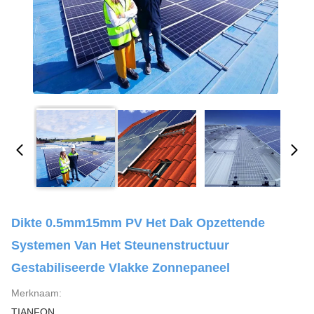
Dikte 0.5mm15mm PV Het Dak Opzettende
Systemen Van Het Steunenstructuur
Gestabiliseerde Vlakke Zonnepaneel
Merknaam:
TIANFON