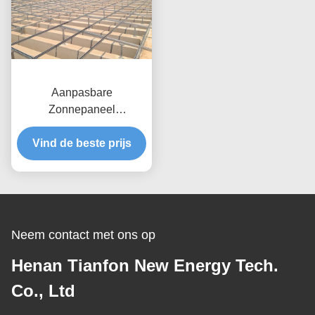
Aanpasbare
Zonnepaneel
Dakmontagesystemen
Vind de beste prijs
Gebaseerd Op
Paneelgrootte Winddruk
Tot 80m/s Anti-corrosieve
Geanodiseerde
Gegalvaniseerde
Oplossingen
Neem contact met ons op
Henan Tianfon New Energy Tech.
Co., Ltd