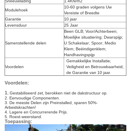
Sneeuwlading
1.4KN/m2
10-60 graden volgens Uw
Modulehoek
Vereiste of Breedte
Garantie
10 jaar
Levensduur
25 Jaar
Been GLB; Voor/Achterbeen;
Moeilijke situatiering; Dwarspijp;
Samenstellende delen
U Schakelaar; Spoor; Medio
Klem; Beëindigenklem;
Handhavingspijp
Gemakkelijke Installatie;
Voordelen
Veiligheid en Betrouwbaarheid;
de Garantie van 10 jaar.
Voordelen:
1.
Gestabiliseerd zet, berokken niet de dakstructuur op.
2. Eenvoudige Componenten.
3. De meeste Delen zijn Preinstalled, sparen 50%-
Arbeidskrachten!
4. Lagere en Concurrerende Prijs.
5. Roest-weerstand.
Toepassing: