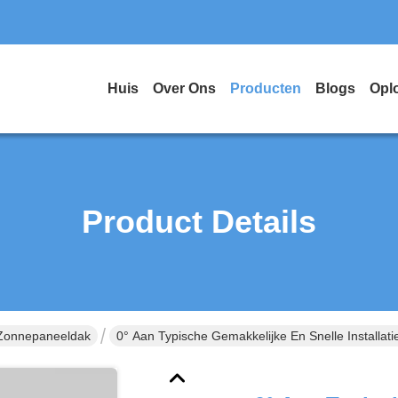
Huis
Over Ons
Producten
Blogs
Opl
Product Details
 Zonnepaneeldak
0° Aan Typische Gemakkelijke En Snelle Installa