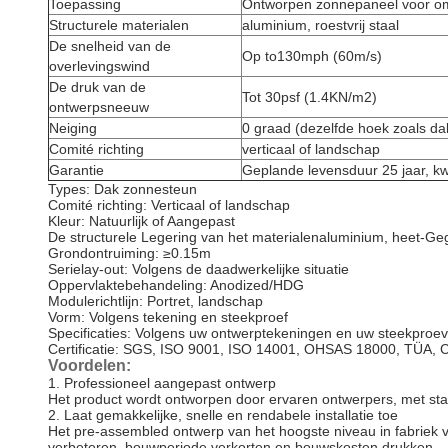
Toepassing
Ontworpen zonnepaneel voor om
Structurele materialen
aluminium, roestvrij staal
De snelheid van de
Op to130mph (60m/s)
overlevingswind
De druk van de
Tot 30psf (1.4KN/m2)
ontwerpsneeuw
Neiging
0 graad (dezelfde hoek zoals da
Comité richting
verticaal of landschap
Garantie
Geplande levensduur 25 jaar, kwa
Types: Dak zonnesteun
Comité richting: Verticaal of landschap
Kleur: Natuurlijk of Aangepast
De structurele Legering
van
het
materialenaluminium, heet-Gega
Grondontruiming: ≥0.15m
Serielay-out: Volgens de daadwerkelijke situatie
Oppervlaktebehandeling: Anodized/HDG
Modulerichtlijn: Portret, landschap
Vorm: Volgens tekening en steekproef
Specificaties: Volgens uw ontwerptekeningen en uw steekproe
Certificatie: SGS, ISO 9001, ISO 14001, OHSAS 18000, TÜA, 
Voordelen:
1.
Professioneel aangepast ontwerp
Het product wordt ontworpen door ervaren ontwerpers, met stabi
2.
Laat gemakkelijke, snelle en rendabele installatie toe
Het pre-assembled ontwerp van het hoogste niveau in fabriek v
verbeteren, bouwperiode verkorten en bouwskosten drukken.