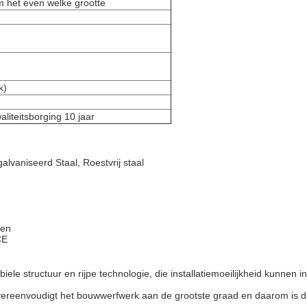
 het even welke grootte
k)
liteitsborging 10 jaar
lvaniseerd Staal, Roestvrij staal
ven
CE
ele structuur en rijpe technologie, die installatiemoeilijkheid kunnen
ereenvoudigt het bouwwerfwerk aan de grootste graad en daarom is de i