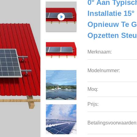
0° Aan Typisc
Installatie 15
Opnieuw Te G
Opzetten Ste
Merknaam:
Modelnummer:
Moq:
Prijs:
Betalingsvoorwaarden