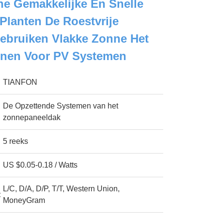
he Gemakkelijke En Snelle
° Planten De Roestvrije
ebruiken Vlakke Zonne Het
unen Voor PV Systemen
TIANFON
De Opzettende Systemen van het
zonnepaneeldak
5 reeks
US $0.05-0.18 / Watts
L/C, D/A, D/P, T/T, Western Union,
:
MoneyGram