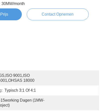
30MW/month
Prijs
Contact Opnemen
S,ISO 9001,ISO 
4001,OHSAS 18000
g:
Typisch 3:1 Of 4:1
~15working Dagen (1MW-
oject)