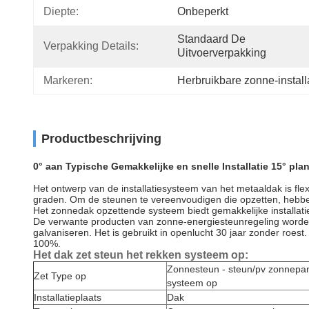
Diepte:
Onbeperkt
Standaard De 
Verpakking Details:
Uitvoerverpakking
Markeren:
Herbruikbare zonne-install
Productbeschrijving
0° aan Typische Gemakkelijke en snelle Installatie 15° p
Het ontwerp van de installatiesysteem van het metaaldak is f
graden. Om de steunen te vereenvoudigen die opzetten, hebben 
Het zonnedak opzettende systeem biedt gemakkelijke installat
De verwante producten van zonne-energiesteunregeling worden 
galvaniseren. Het is gebruikt in openlucht 30 jaar zonder roe
100%.
Het dak zet steun het rekken systeem op:
Zonnesteun - steun/pv zonnepan
Zet Type op
systeem op
Installatieplaats
Dak