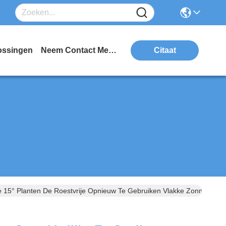
ossingen
Neem Contact Met Ons Op
Citaat
tie 15° Planten De Roestvrije Opnieuw Te Gebruiken Vlakke Zonne He