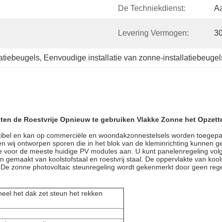
De Techniekdienst:
A
Levering Vermogen:
3
atiebeugels
, 
Eenvoudige installatie van zonne-installatiebeugel
lanten de Roestvrije Opnieuw te gebruiken Vlakke Zonne het Opze
lexibel en kan op commerciële en woondakzonnestelsels worden toegepas
wij ontworpen sporen die in het blok van de kleminrichting kunnen ge
ie voor de meeste huidige PV modules aan. U kunt panelenregeling vol
gemaakt van koolstofstaal en roestvrij staal. De oppervlakte van kool
st. De zonne photovoltaic steunregeling wordt gekenmerkt door geen re
eel het dak zet steun het rekken