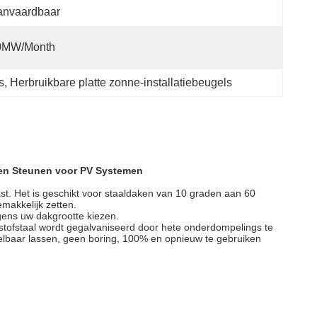
anvaardbaar
0MW/month
s
, 
Herbruikbare platte zonne-installatiebeugels
tten Steunen voor PV Systemen
t. Het is geschikt voor staaldaken van 10 graden aan 60
makkelijk zetten.
gens uw dakgrootte kiezen.
stofstaal wordt gegalvaniseerd door hete onderdompelings te
gelbaar lassen, geen boring, 100% en opnieuw te gebruiken