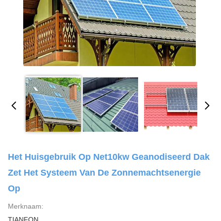
Het Huisgebruik Op Net10kw Geanodiseerd Dak
Zet Het Systeem Van De Zonnemachtsenergie
Op
Merknaam:
TIANFON