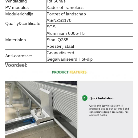
Windlading
Tot 60m/s
PV modules
Kader of frameless
Modulerichtlijn
Portret of landschap
AS/NZS1170
Quality&certificate
SGS
Aluminium 6005-T5
Materialen
Staal Q235
Roestvrij staal
Geanodiseerd
Anti-corrosive
Gegalvaniseerd Hot-dip
Voordeel: