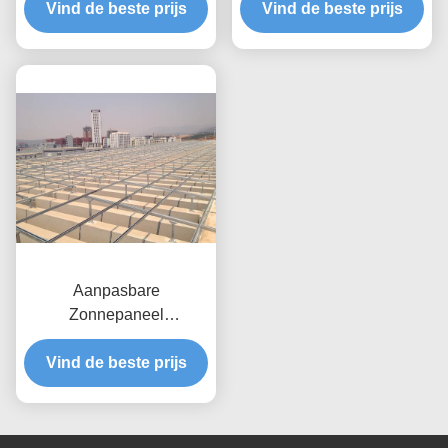
Vind de beste prijs
plat dak
Vind de beste prijs
Daktoepassing
Zonnepaneel
Ondersteuningsframe
Aanpasbare
Zonnepaneel
Dakmontagesystemen
Vind de beste prijs
Gebaseerd Op
Paneelgrootte Winddruk
Tot 80m/s Anti-corrosieve
Geanodiseerde