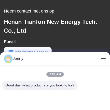
Gegalvaniseerde
Oplossingen
Neem contact met ons op
Henan Tianfon New Energy Tech.
Co., Ltd
E-mail
info@cntfsolar.com
Jenny
Werktijd
8:30-17:30
2:00 AM
Ons adres
Good day, what product are you looking for?
Adres
No.17, Xinyi-Straat, Economische Ontwikkelingsstreek, Xinxiang,
Henan, de VRC