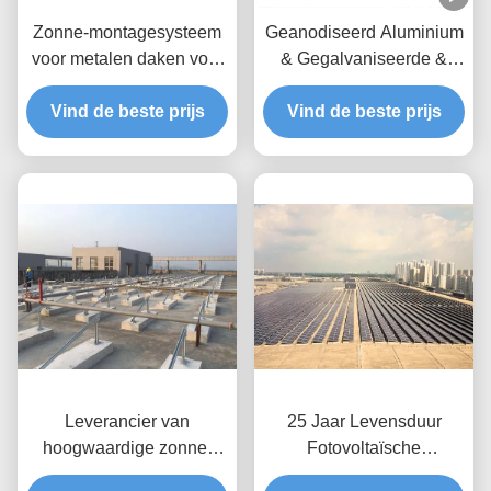
Zonne-montagesysteem
Geanodiseerd Aluminium
voor metalen daken voor
& Gegalvaniseerde &
commerciële en
Roestvrije het Dak
industriële projecten
Vind de beste prijs
Opzettende Systemen
Vind de beste prijs
van het
Tegelzonnepaneel
Leverancier van
25 Jaar Levensduur
hoogwaardige zonne-
Fotovoltaïsche
energie-installaties voor
Dakmontage Ontworpen