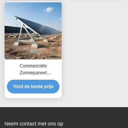
veilige grondverankering
per seconde met
mogelijk maken
onbeperkte diepte
Commerciële
Zonnepaneel
Grondmontagesystemen
Windbelasting Tot 80 m/s
Vind de beste prijs
Ontworpen voor
Maximale Windweerstand
en Eenvoudige Installatie
Neem contact met ons op