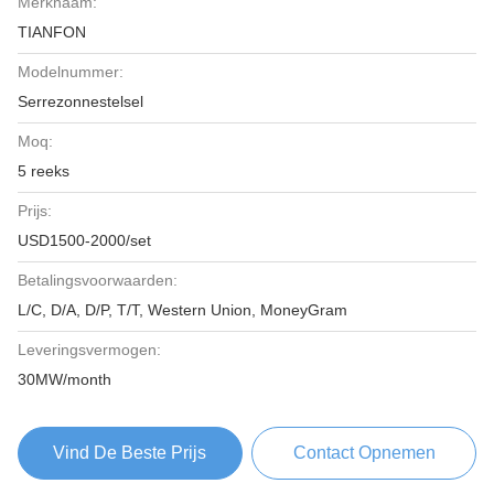
Merknaam:
TIANFON
Modelnummer:
Serrezonnestelsel
Moq:
5 reeks
Prijs:
USD1500-2000/set
Betalingsvoorwaarden:
L/C, D/A, D/P, T/T, Western Union, MoneyGram
Leveringsvermogen:
30MW/month
Vind De Beste Prijs
Contact Opnemen