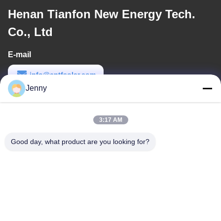
Henan Tianfon New Energy Tech.
Co., Ltd
E-mail
info@cntfsolar.com
Jenny
Werktijd
8:30-17:30
3:17 AM
Ons adres
Good day, what product are you looking for?
Adres
No.17, Xinyi-Straat, Economische Ontwikkelingsstreek, Xinxiang,
Henan, de VRC
Telefoon
86-27-81707483