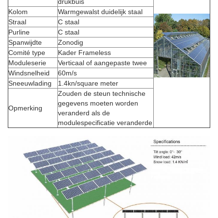
drukbuis
Kolom
Warmgewalst duidelijk staal
Straal
C staal
Purline
C staal
Spanwijdte
Zonodig
Comité type
Kader Frameless
Moduleserie
Verticaal of aangepaste twee
Windsnelheid
60m/s
Sneeuwlading
1.4kn/square meter
Zouden de steun technische
gegevens moeten worden
Opmerking
veranderd als de
modulespecificatie veranderde