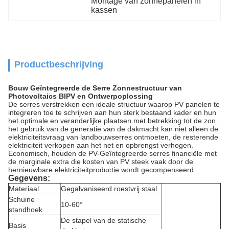
Montage van zonnepanelen in 
kassen
Productbeschrijving
Bouw Geïntegreerde de Serre Zonnestructuur van
Photovoltaics BIPV en Ontwerpoplossing
De serres verstrekken een ideale structuur waarop PV panelen te
integreren toe te schrijven aan hun sterk bestaand kader en hun
het optimale en veranderlijke plaatsen met betrekking tot de zon.
het gebruik van de generatie van de dakmacht kan niet alleen de
elektriciteitsvraag van landbouwserres ontmoeten, de resterende
elektriciteit verkopen aan het net en opbrengst verhogen.
Economisch, houden de PV-Geïntegreerde serres financiële met
de marginale extra die kosten van PV steek vaak door de
hernieuwbare elektriciteitproductie wordt gecompenseerd.
Gegevens:
Materiaal
Gegalvaniseerd roestvrij staal
Schuine
10-60°
standhoek
De stapel van de statische
Basis