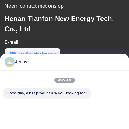
Neem contact met ons op
Henan Tianfon New Energy Tech.
Co., Ltd
E-mail
info@cntfsolar.com
Jenny
Werktijd
8:30-17:30
9:45 AM
Ons adres
Good day, what product are you looking for?
Adres
No.17, Xinyi-Straat, Economische Ontwikkelingsstreek, Xinxiang,
Henan, de VRC
Telefoon