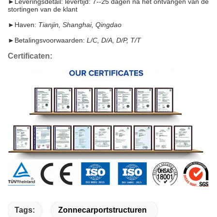
►
Leveringsdetail: levertijd: 7--25 dagen na het ontvangen van de
stortingen van de klant
►
Haven:
Tianjin, Shanghai, Qingdao
►
Betalingsvoorwaarden:
L/C, D/A, D/P, T/T
Certificaten:
Tags:
Zonnecarportstructuren