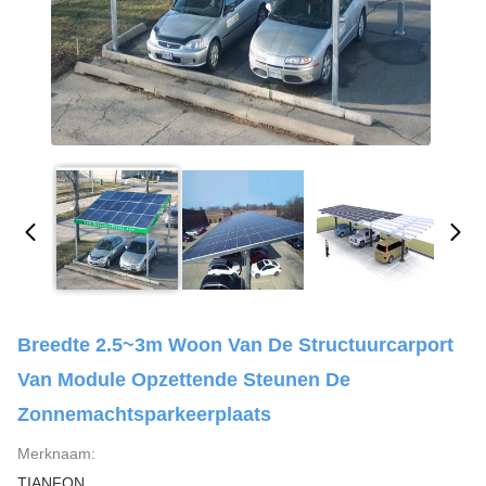
Breedte 2.5~3m Woon Van De Structuurcarport
Van Module Opzettende Steunen De
Zonnemachtsparkeerplaats
Merknaam:
TIANFON