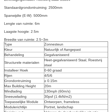
Standaardgrondontruiming: 2500mm
Spanwijdte (E-W): 5000mm
Lengte van ruimte: 6m
Laagste hoogte: 2.5m
Breedte van ruimte: 2.5~3m
Type
Zonnesteun
Kleur
Natuurlijk of Aangepast
Behandeling
Gegalvaniseerd
Heet-gegalvaniseerd Staal, Roestvrij
Structurele materialen
staal
Installeer Hoek
0-60 graad
Rijen
4/5/6
Grondontruiming
≥ 0.15m
Max Building Height
20m
Windlading
130mph (60m/s)
Sneeuwlading
30psf (1.4kN/m2)
Toepasselijke Module
Ontworpen, frameless
Modulerichtlijn
Portret, landschap