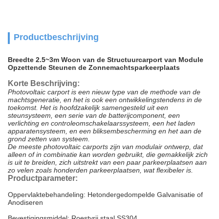
Productbeschrijving
Breedte 2.5~3m Woon van de Structuurcarport van Module
Opzettende Steunen de Zonnemachtsparkeerplaats
Korte Beschrijving:
Photovoltaic carport is een nieuw type van de methode van de
machtsgeneratie, en het is ook een ontwikkelingstendens in de
toekomst. Het is hoofdzakelijk samengesteld uit een
steunsysteem, een serie van de batterijcomponent, een
verlichting en controleomschakelaarssysteem, een het laden
apparatensysteem, en een bliksembescherming en het aan de
grond zetten van systeem.
De meeste photovoltaic carports zijn van modulair ontwerp, dat
alleen of in combinatie kan worden gebruikt, die gemakkelijk zich
is uit te breiden, zich uitstrekt van een paar parkeerplaatsen aan
zo velen zoals honderden parkeerplaatsen, wat flexibeler is.
Productparameter:
Oppervlaktebehandeling: Hetondergedompelde Galvanisatie of
Anodiseren
Bevestigingsmiddel: Roestvrij staal SS304