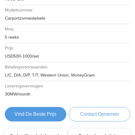
Modelnummer:
Carportzonnestelsels
Moq:
5 reeks
Prijs:
USD500-1000/set
Betalingsvoorwaarden:
L/C, D/A, D/P, T/T, Western Union, MoneyGram
Leveringsvermogen:
30MW/month
Vind De Beste Prijs
Contact Opnemen