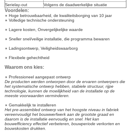
Serielay-out
Volgens de daadwerkelijke situatie
Voordelen:
Hoge betrouwbaarheid, de kwaliteitsborging van 10 jaar
☀
Volledige technische ondersteuning
☀
Lagere kosten, Onvergelijkelijke waarde
☀
Sneller snel/veilige installatie, die programma bewaren
☀
Ladingsontwerp, Veiligheidswaarborg
☀
Flexibele gehechtheid
☀
Waarom ons kies:
Professioneel aangepast ontwerp
☀
De producten werden ontworpen door de ervaren ontwerpers die
het systematische ontwerp hebben, stabiele structuur, rijpe
technologie, kunnen de moeilijkheid van de installatie op de
meeste voorwaarden verminderen.
Gemakkelijk te installeren
☀
Het pre-assembled ontwerp van het hoogste niveau in fabriek
vereenvoudigt het bouwwerfwerk aan de grootste graad en
daarom is de installatie eenvoudig en snel. Het kan
bouwefficiency effectief verbeteren, bouwperiode verkorten en
bouwskosten drukken.