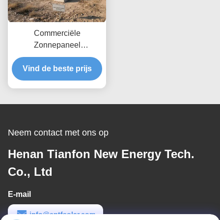
Commerciële
Zonnepaneel
Grondmontagesystemen
Windbelasting Tot 80 m/s
Vind de beste prijs
Ontworpen voor
Maximale Windweerstand
en Eenvoudige Installatie
Neem contact met ons op
Henan Tianfon New Energy Tech.
Co., Ltd
E-mail
info@cntfsolar.com