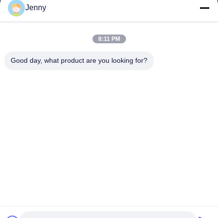
Jenny
Werktijd
8:30-17:30
8:11 PM
Ons adres
Good day, what product are you looking for?
Adres
No.17, Xinyi-Straat, Economische Ontwikkelingsstreek, Xinxiang,
Henan, de VRC
Telefoon
86-27-81707483
China Goede kwaliteit de opzettende systemen van de
zonnepaneelgrond Auteursrecht © -2026 Henan Tianfon New
Energy Tech. Co., Ltd Alle rechten voorbehouden.