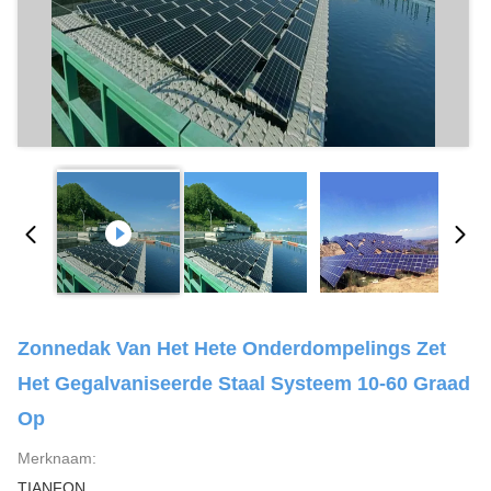
Zonnedak Van Het Hete Onderdompelings Zet
Het Gegalvaniseerde Staal Systeem 10-60 Graad
Op
Merknaam:
TIANFON