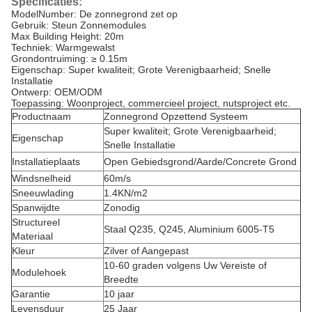
Specificaties:
ModelNumber: De zonnegrond zet op
Gebruik: Steun Zonnemodules
Max Building Height: 20m
Techniek: Warmgewalst
Grondontruiming: ≥ 0.15m
Eigenschap: Super kwaliteit; Grote Verenigbaarheid; Snelle
Installatie
Ontwerp: OEM/ODM
Toepassing: Woonproject, commercieel project, nutsproject etc.
Productnaam
Zonnegrond Opzettend Systeem
Super kwaliteit; Grote Verenigbaarheid;
Eigenschap
Snelle Installatie
Installatieplaats
Open Gebiedsgrond/Aarde/Concrete Grond
Windsnelheid
60m/s
Sneeuwlading
1.4KN/m2
Spanwijdte
Zonodig
Structureel
Staal Q235, Q245, Aluminium 6005-T5
Materiaal
Kleur
Zilver of Aangepast
10-60 graden volgens Uw Vereiste of
Modulehoek
Breedte
Garantie
10 jaar
Levensduur
25 Jaar