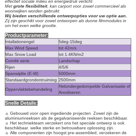
effectief sociale milieu en energiedruk verlicht.
Met
grote flexibiliteit
, kan carport voor zowel commercieel als
woonwijken worden gebruikt.
Wij bieden verschillende ontwerpopties voor uw optie aan.
Zij zijn geschikt voor zowel ontworpen als dunne filmmodules in
om het even welke grootte.
Productparameter:
Intallationengel
5deg-15deg
Max Wind Speed
tot 42m/s
Max Snow Load
tot 1.4KN/m2
Comité serie
Landschap
Rijen
4/5/6
Spanwijdte (E-W)
5000mm
Standaardgrondontruiming
2500mm
Hetondergedompelde Galvanisatie of
Oppervlaktebehandeling
Anodiseren
Snelle Details:
☼
Gebouwd voor open ingediende projecten. Zowel zijn de
aluminiumreeksen als de gegalvaniseerde reeksen beschikbaar.
☼
Het techniekteam verzekert ons het speciale ontwerp is ook
beschikbaar. welke sterke en betrouwbare oplossing zijn.
☼
Alle componenten zijn hoogst pre-assembled, verzekeren de