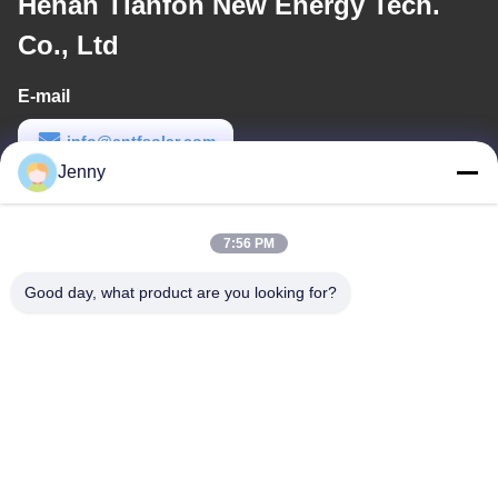
Henan Tianfon New Energy Tech.
Co., Ltd
E-mail
info@cntfsolar.com
Jenny
Werktijd
8:30-17:30
7:56 PM
Ons adres
Good day, what product are you looking for?
Adres
No.17, Xinyi-Straat, Economische Ontwikkelingsstreek, Xinxiang,
Henan, de VRC
Telefoon
86-27-81707483