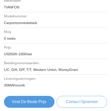
Merknaam:
TIANFON
Modelnummer:
Carportzonnestelsels
Moq:
5 reeks
Prijs:
USD500-1000/set
Betalingsvoorwaarden:
L/C, D/A, D/P, T/T, Western Union, MoneyGram
Leveringsvermogen:
30MW/month
Vind De Beste Prijs
Contact Opnemen