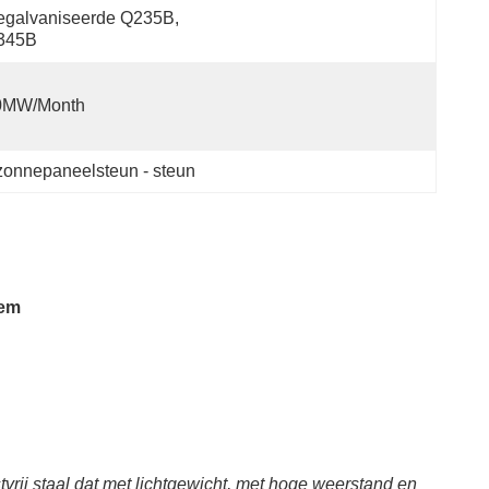
galvaniseerde Q235B, 
345B
0MW/month
onnepaneelsteun - steun
eem
ij staal dat met lichtgewicht, met hoge weerstand en