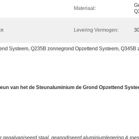
Ge
Materiaal:
Q
n 
Levering Vermogen:
3
end Systeem
, 
Q235B zonnegrond Opzettend Systeem
, 
Q345B z
teun van het de Steunaluminium de Grond Opzettend Syst
egalvaniseerd staal, geanodiseerd aluminiumlegering & roestvr