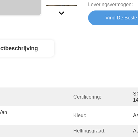
Leveringsvermogen:
Vind De Beste 
ctbeschrijving
SG
Certificering:
1
an 
Kleur:
A
Hellingsgraad:
A