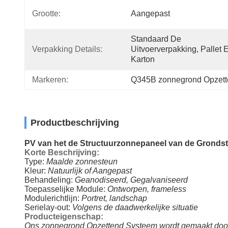
Grootte:
Aangepast
Standaard De 
Verpakking Details:
Uitvoerverpakking, Pallet E
Karton
Markeren:
Q345B zonnegrond Opzett
Productbeschrijving
PV van het de Structuurzonnepaneel van de Gronds
Korte Beschrijving:
Type:
Maalde zonnesteun
Kleur:
Natuurlijk of Aangepast
Behandeling:
Geanodiseerd, Gegalvaniseerd
Toepasselijke Module:
Ontworpen, frameless
Modulerichtlijn:
Portret, landschap
Serielay-out:
Volgens de daadwerkelijke situatie
Producteigenschap:
Ons zonnegrond Opzettend Systeem wordt gemaakt door g