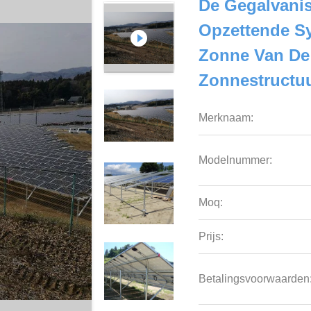
De Gegalvani
Opzettende S
Zonne Van De
Zonnestructu
Merknaam:
Modelnummer:
Moq:
Prijs:
Betalingsvoorwaarden