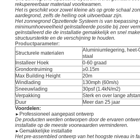
rekupereerbaar materiaal voorkwamen.
Het is geschikt voor zowel kleine als op grote schaal zon
aardegrond, zelfs de helling ook uitvoerbaar zijn.
Het zonnegrond Opzettende Systeem is van toepassing op
minimumhoeveelheid geïnstalleerde positie bij zeer ver
geïnstalleerd die de installatie gemakkelijk en snel mak
structuursterkte en de verschijning te houden.
Productparameter:
Aluminiumlegering, heet-G
Structurele materialen
staal
Installeer Hoek
0-60 graad
Grondontruiming
≥0.15m
Max Building Height
20m
Windlading
130mph (60m/s)
Sneeuwlading
30psf (1.4kN/m2)
Verpakking
Sterk en over lange afsta
Duur
Meer dan 25 jaar
Voordelen:
Professioneel aangepast ontwerp
►
De producten werden ontworpen door de ervaren ontwerpe
installatie op de meeste voorwaarden verminderen.
Gemakkelijke installatie
►
Het pre-assembled ontwerp van het hoogste niveau in fa