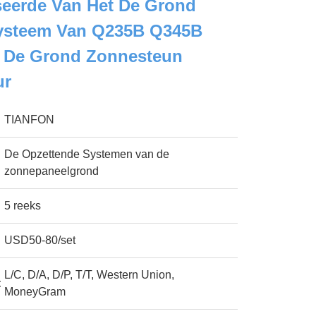
seerde Van Het De Grond
ysteem Van Q235B Q345B
 De Grond Zonnesteun
ur
TIANFON
De Opzettende Systemen van de
zonnepaneelgrond
5 reeks
USD50-80/set
L/C, D/A, D/P, T/T, Western Union,
:
MoneyGram