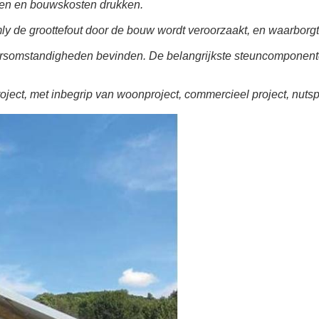
rten en bouwskosten drukken.
y de groottefout door de bouw wordt veroorzaakt, en waarborgt d
somstandigheden bevinden. De belangrijkste steuncomponenten zi
ject, met inbegrip van woonproject, commercieel project, nutspr