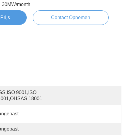
30MW/month
Prijs
Contact Opnemen
S,ISO 9001,ISO 
4001,OHSAS 18001
angepast
angepast