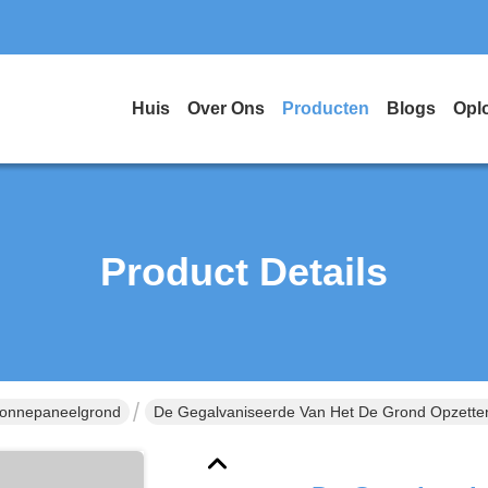
Huis
Over Ons
Producten
Blogs
Opl
Product Details
Zonnepaneelgrond
De Gegalvaniseerde Van Het De Grond Opzett