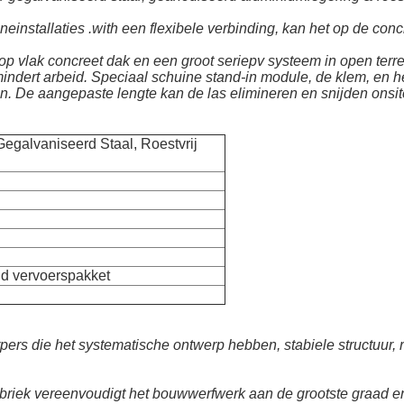
neinstallaties .with een flexibele verbinding, kan het op de con
 vlak concreet dak en een groot seriepv systeem in open terre
mindert arbeid. Speciaal schuine stand-in module, de klem, en
en. De aangepaste lengte kan de las elimineren en snijden onsit
egalvaniseerd Staal, Roestvrij
nd vervoerspakket
rs die het systematische ontwerp hebben, stabiele structuur, r
briek vereenvoudigt het bouwwerfwerk aan de grootste graad en 