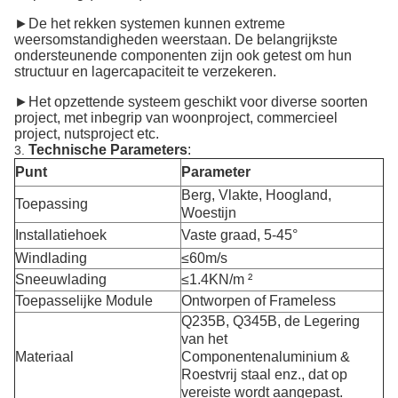
►De het rekken systemen kunnen extreme
weersomstandigheden weerstaan. De belangrijkste
ondersteunende componenten zijn ook getest om hun
structuur en lagercapaciteit te verzekeren.
►Het opzettende systeem geschikt voor diverse soorten
project, met inbegrip van woonproject, commercieel
project, nutsproject etc.
Technische Parameters
:
3.
Punt
Parameter
Berg, Vlakte, Hoogland,
Toepassing
Woestijn
Installatiehoek
Vaste graad, 5-45°
Windlading
≤60m/s
Sneeuwlading
≤1.4KN/m ²
Toepasselijke Module
Ontworpen of Frameless
Q235B, Q345B, de Legering
van het
Materiaal
Componentenaluminium &
Roestvrij staal enz., dat op
vereiste wordt aangepast.