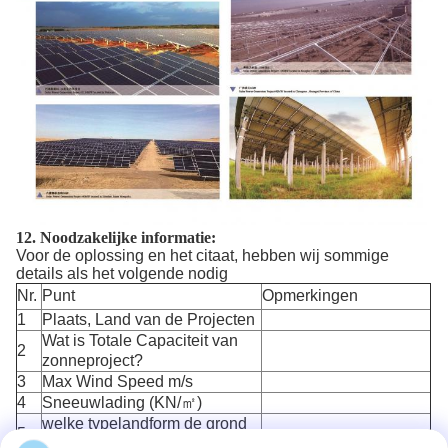
12.
Noodzakelijke informatie:
Voor de oplossing en het citaat, hebben wij sommige
details als het volgende nodig
Nr.
Punt
Opmerkingen
1
Plaats, Land van de Projecten
Wat is Totale Capaciteit van
2
zonneproject?
3
Max Wind Speed m/s
4
Sneeuwlading (KN/㎡)
welke typelandform de grond
5
is?