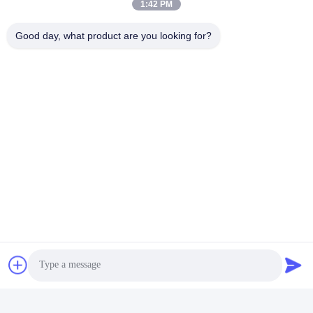
1:42 PM
Ons adres
Good day, what product are you looking for?
Adres
No.17, Xinyi-Straat, Economische Ontwikkelingsstreek, Xinxiang,
Henan, de VRC
Telefoon
86-27-81707483
China Goede kwaliteit de opzettende systemen van de
zonnepaneelgrond Auteursrecht © -2026 Henan Tianfon New
Energy Tech. Co., Ltd Alle rechten voorbehouden.
Privacybeleid
|
Sitemap