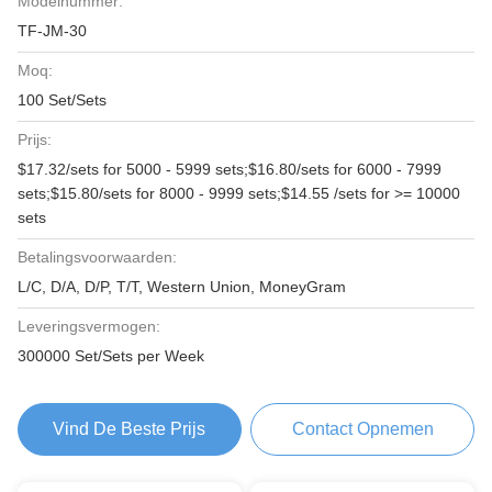
Modelnummer:
TF-JM-30
Moq:
100 Set/Sets
Prijs:
$17.32/sets for 5000 - 5999 sets;$16.80/sets for 6000 - 7999
sets;$15.80/sets for 8000 - 9999 sets;$14.55 /sets for >= 10000
sets
Betalingsvoorwaarden:
L/C, D/A, D/P, T/T, Western Union, MoneyGram
Leveringsvermogen:
300000 Set/Sets per Week
Vind De Beste Prijs
Contact Opnemen