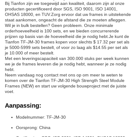
Bij Tianfon zijn we toegewijd aan kwaliteit, daarom zijn al onze
producten gecertificeerd door SGS, ISO 9001, ISO 14001,
OHSAS 18000, en TUV.Zorg ervoor dat uw frames in uitstekende
staat aankomen, ongeacht de afstand die ze moeten afleggen.
Wil je in bulk bestellen? Geen probleem. Onze minimale
orderhoeveelheid is 100 sets, en we bieden concurrerende
prijzen op basis van de hoeveelheid die je nodig hebt.Je kunt de
Tianfon TF-JM-30 frames kopen voor slechts $ 17.32 per set als
je 5000-5999 sets bestelt, of voor zo laag als $14.55 per set als
je 10.000 of meer bestelt.
Met een leveringscapaciteit van 300.000 stuks per week kunnen
we je de frames leveren die je nodig hebt, wanneer je ze nodig
hebt.
Neem vandaag nog contact met ons op om meer te weten te
komen over de Tianfon TF-JM-30 High Strength Steel Module
Frames (NEW) en start uw volgende bouwproject met de juiste
voet.
Aanpassing:
Modelnummer: TF-JM-30
Oorsprong: China