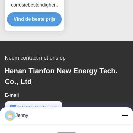
corrosiebestendigheid
Vernieuwbare
energieframe systeem Op
Vind de beste prijs
maat gemaakte
oplossingen voor
duurzame montage van
zonnepanelen
Neem contact met ons op
Henan Tianfon New Energy Tech.
Co., Ltd
E-mail
info@cntfsolar.com
Jenny
Werktijd
8:30-17:30