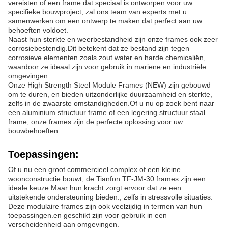
vereisten.of een frame dat speciaal is ontworpen voor uw
specifieke bouwproject, zal ons team van experts met u
samenwerken om een ontwerp te maken dat perfect aan uw
behoeften voldoet.
Naast hun sterkte en weerbestandheid zijn onze frames ook zeer
corrosiebestendig.Dit betekent dat ze bestand zijn tegen
corrosieve elementen zoals zout water en harde chemicaliën,
waardoor ze ideaal zijn voor gebruik in mariene en industriële
omgevingen.
Onze High Strength Steel Module Frames (NEW) zijn gebouwd
om te duren, en bieden uitzonderlijke duurzaamheid en sterkte,
zelfs in de zwaarste omstandigheden.Of u nu op zoek bent naar
een aluminium structuur frame of een legering structuur staal
frame, onze frames zijn de perfecte oplossing voor uw
bouwbehoeften.
Toepassingen:
Of u nu een groot commercieel complex of een kleine
woonconstructie bouwt, de Tianfon TF-JM-30 frames zijn een
ideale keuze.Maar hun kracht zorgt ervoor dat ze een
uitstekende ondersteuning bieden., zelfs in stressvolle situaties.
Deze modulaire frames zijn ook veelzijdig in termen van hun
toepassingen.en geschikt zijn voor gebruik in een
verscheidenheid aan omgevingen.