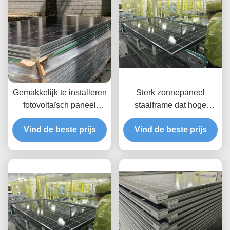
Gemakkelijk te installeren
Sterk zonnepaneel
fotovoltaïsch paneel
staalframe dat hoge
Stalen frame Op maat
corrosiebestendigheid en
gemaakte ontwerpen
Vind de beste prijs
veelzijdige flexibele
Vind de beste prijs
zorgen voor en
eigenschappen
ondersteunen van
combineert voor zonne-
systemen voor
energieondersteuning
zonnepanelen in
verschillende
omgevingen