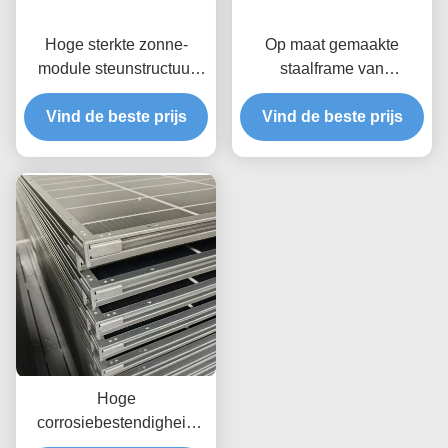
Hoge sterkte zonne-
Op maat gemaakte
module steunstructuur
staalframe van
Corrosiebestendige
zonnepanelen die een
materialen die levensduur
Vind de beste prijs
sterke duurzaamheid en
Vind de beste prijs
en structurele integriteit
veelzijdige flexibiliteit
garanderen
biedt voor zonne-energie-
installaties
Hoge
corrosiebestendigheid
Vernieuwbare