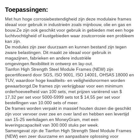
Toepassingen:
Met hun hoge corrosiebestendigheid zijn deze modulaire frames
ideaal voor gebruik in industrieën zoals mijnbouw, olie en gas en
bouw.Ze zijn ook geschikt voor gebruik in gebieden met een hoge
luchtvochtigheid of kustgebieden waar zoutcorrosie een probleem
kan zijn.
De modules zijn zeer duurzaam en kunnen bestand zijn tegen
zware belastingen. Dit maakt ze ideaal voor gebruik in
magazijnen, fabrieken en andere industriële
omgevingen.flexibiliteit in ontwerp en lay-out.
Tianfon High Strength Steel Module Frames (NEW) zijn
gecertificeerd door SGS, ISO 9001, ISO 14001, OHSAS 18000 en
TUV, waardoor hoge kwaliteits- en veiligheidsnormen worden
gewaarborgd.De frames zijn verkrijgbaar voor een minimum
orderhoeveelheid van 100 sets, met prijzen variërend van $
17,32 per set voor 5000-5999 sets tot $ 14,55 per set voor
bestellingen van 10.000 sets of meer.
De frames worden verpakt in massief houten dozen die geschikt
zijn voor vervoer over zee en over land en hebben een levertijd
van 15-25 werkdagen.en MoneyGram, met een
leveringscapaciteit van 300.000 stuks per week.
Samengevat zijn de Tianfon High Strength Steel Module Frames
(NEW) een zeer duurzame en aanpasbare oplossing voor