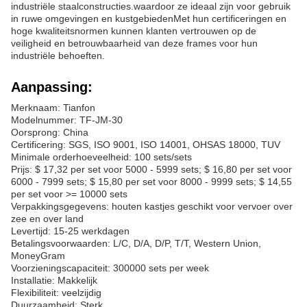
industriële staalconstructies.waardoor ze ideaal zijn voor gebruik
in ruwe omgevingen en kustgebiedenMet hun certificeringen en
hoge kwaliteitsnormen kunnen klanten vertrouwen op de
veiligheid en betrouwbaarheid van deze frames voor hun
industriële behoeften.
Aanpassing:
Merknaam: Tianfon
Modelnummer: TF-JM-30
Oorsprong: China
Certificering: SGS, ISO 9001, ISO 14001, OHSAS 18000, TUV
Minimale orderhoeveelheid: 100 sets/sets
Prijs: $ 17,32 per set voor 5000 - 5999 sets; $ 16,80 per set voor
6000 - 7999 sets; $ 15,80 per set voor 8000 - 9999 sets; $ 14,55
per set voor >= 10000 sets
Verpakkingsgegevens: houten kastjes geschikt voor vervoer over
zee en over land
Levertijd: 15-25 werkdagen
Betalingsvoorwaarden: L/C, D/A, D/P, T/T, Western Union,
MoneyGram
Voorzieningscapaciteit: 300000 sets per week
Installatie: Makkelijk
Flexibiliteit: veelzijdig
Duurzaamheid: Sterk