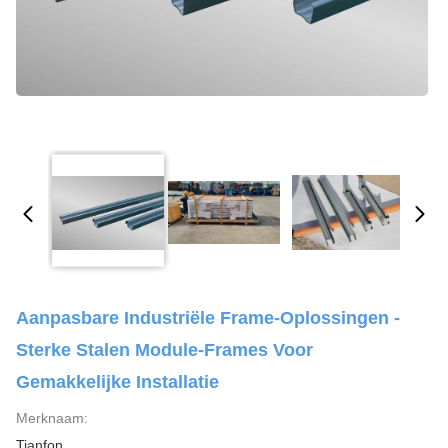
Aanpasbare Industriële Frame-Oplossingen -
Sterke Stalen Module-Frames Voor
Gemakkelijke Installatie
Merknaam:
Tianfon