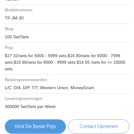
Modelnummer:
TF-JM-30
Moq:
100 Set/Sets
Prijs:
$17.32/sets for 5000 - 5999 sets;$16.80/sets for 6000 - 7999
sets;$15.80/sets for 8000 - 9999 sets;$14.55 /sets for >= 10000
sets
Betalingsvoorwaarden:
L/C, D/A, D/P, T/T, Western Union, MoneyGram
Leveringsvermogen:
300000 Set/Sets per Week
Vind De Beste Prijs
Contact Opnemen