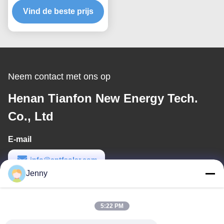
energieframe systeem Op
Vind de beste prijs
maat gemaakte
oplossingen voor
duurzame montage van
zonnepanelen
Neem contact met ons op
Henan Tianfon New Energy Tech.
Co., Ltd
E-mail
info@cntfsolar.com
Jenny
Werktijd
8:30-17:30
5:22 PM
Ons adres