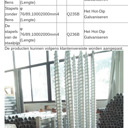
flens
(Lengte)
Stapels
φ
Het Hot-Dip
zonder
76/89,10002000mm
4
Q235B
Galvaniseren
flens
(Lengte)
De
φ
stapels
Het Hot-Dip
76/89,10002000mm
4
Q236B
van de
Galvaniseren
(Lengte)
staalpijp
De producten kunnen volgens klantenvereiste worden aangepast.