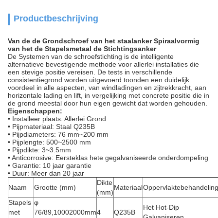
Productbeschrijving
Van de de Grondschroef van het staalanker Spiraalvormig
van het de Stapelsmetaal de Stichtingsanker
De Systemen van de schroefstichting is de intelligente
alternatieve bevestigende methode voor allerlei installaties die
een stevige positie vereisen. De tests in verschillende
consistentiegrond worden uitgevoerd toonden een duidelijk
voordeel in alle aspecten, van windladingen en zij
trekkracht,
aan
horizontale lading en lift, in vergelijking met concrete positie die in
de grond meestal door hun eigen gewicht dat worden gehouden.
Eigenschappen:
• Installeer plaats: Allerlei Grond
• Pijpmateriaal: Staal Q235B
• Pijpdiameters: 76 mm~200 mm
• Pijplengte: 500~2500 mm
• Pijpdikte: 3~3.5mm
• Anticorrosive
:
Eersteklas hete gegalvaniseerde onderdompeling
• Garantie: 10 jaar garantie
• Duur: Meer dan 20 jaar
Dikte
Naam
Grootte (mm)
Materiaal
Oppervlaktebehandelin
(mm)
Stapels
φ
Het Hot-Dip
met
76/89,10002000mm
4
Q235B
Galvaniseren