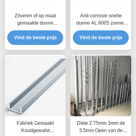
Zilveren of op maat
Anti-corrosie snelle
gemaakte dunne
dunne AL 6005 zonne-
zonnepaneel montage
module midden / eind
tussen / midden / eind
Vind de beste prijs
Vind de beste prijs
klemmen
klemmen voor zonne-
energiesystemen
Fabriek Gemaakt
Dikte 2.75mm 3mm de
Koudgewalst
3.5mm Open van de