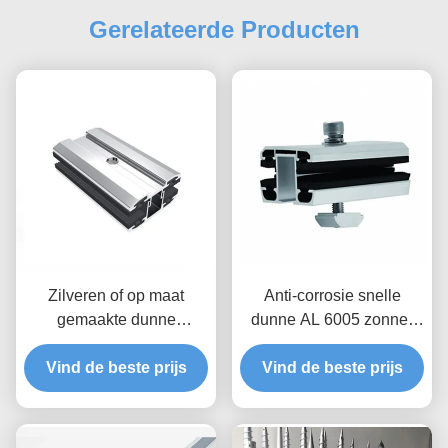
Gerelateerde Producten
Zilveren of op maat
Anti-corrosie snelle
gemaakte dunne
dunne AL 6005 zonne-
zonnepaneel montage
module midden / eind
tussen / midden / eind
Vind de beste prijs
Vind de beste prijs
klemmen
klemmen voor zonne-
energiesystemen