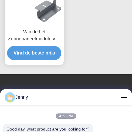
Van de het
Zonnepaneelmodule van
de windweerstand
Vind de beste prijs
Opzettende het
Spoorsteun van de de
Toebehoren Flexibele
Zonnemacht - steun
Neem contact met ons op
Jenny
Henan Tianfon New Energy Tech.
Co., Ltd
4:58 PM
E-mail
Good day, what product are you looking for?