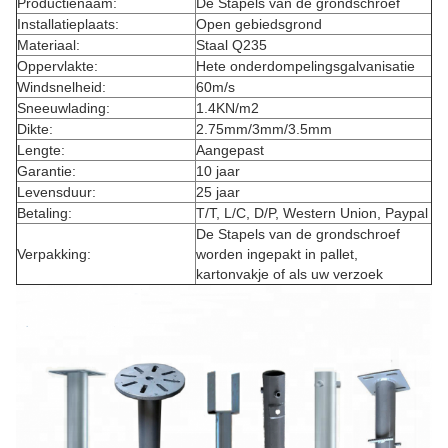
Productienaam:
De Stapels van de grondschroef
Installatieplaats:
Open gebiedsgrond
Materiaal:
Staal Q235
Oppervlakte:
Hete onderdompelingsgalvanisatie
Windsnelheid:
60m/s
Sneeuwlading:
1.4KN/m2
Dikte:
2.75mm/3mm/3.5mm
Lengte:
Aangepast
Garantie:
10 jaar
Levensduur:
25 jaar
Betaling:
T/T, L/C, D/P, Western Union, Paypal
De Stapels van de grondschroef
Verpakking:
worden ingepakt in pallet,
kartonvakje of als uw verzoek