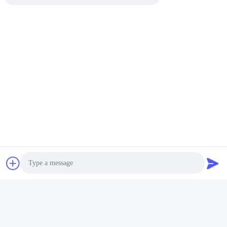
info@cntfsolar.com
Werktijd
8:30-17:30
Ons adres
Adres
No.17, Xinyi-Straat, Economische Ontwikkelingsstreek, Xinxiang,
Henan, de VRC
Telefoon
86-27-81707483
China Goede kwaliteit de opzettende systemen van de
Photo