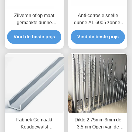
Zilveren of op maat
Anti-corrosie snelle
gemaakte dunne
dunne AL 6005 zonne-
zonnepaneel montage
module midden / eind
tussen / midden / eind
Vind de beste prijs
Vind de beste prijs
klemmen
klemmen voor zonne-
energiesystemen
Fabriek Gemaakt
Dikte 2.75mm 3mm de
Koudgewalst
3.5mm Open van de