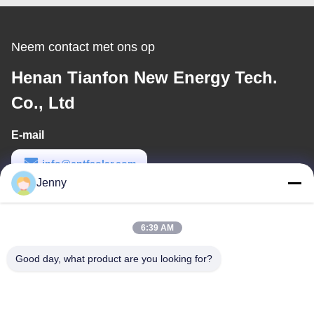
Zonnemacht - steun
Neem contact met ons op
Henan Tianfon New Energy Tech.
Co., Ltd
E-mail
info@cntfsolar.com
Jenny
Werktijd
8:30-17:30
6:39 AM
Ons adres
Good day, what product are you looking for?
Adres
No.17, Xinyi-Straat, Economische Ontwikkelingsstreek, Xinxiang,
Henan, de VRC