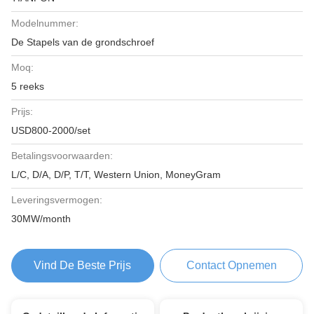
Modelnummer:
De Stapels van de grondschroef
Moq:
5 reeks
Prijs:
USD800-2000/set
Betalingsvoorwaarden:
L/C, D/A, D/P, T/T, Western Union, MoneyGram
Leveringsvermogen:
30MW/month
Vind De Beste Prijs
Contact Opnemen