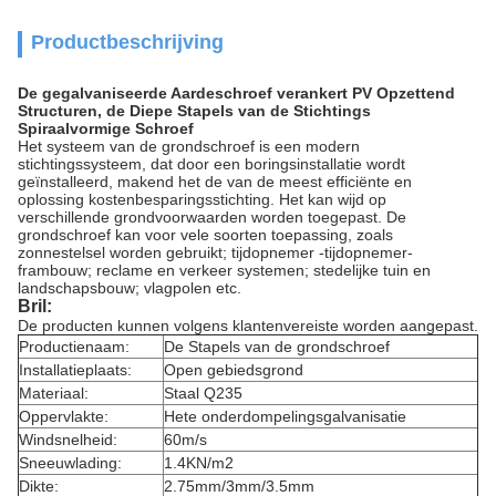
Productbeschrijving
De gegalvaniseerde Aardeschroef verankert PV Opzettend
Structuren, de Diepe Stapels van de Stichtings
Spiraalvormige Schroef
Het systeem van de grondschroef is een modern
stichtingssysteem, dat door een boringsinstallatie wordt
geïnstalleerd, makend het de van de meest efficiënte en
oplossing kostenbesparingsstichting. Het kan wijd op
verschillende grondvoorwaarden worden toegepast. De
grondschroef kan voor vele soorten toepassing, zoals
zonnestelsel worden gebruikt; tijdopnemer -tijdopnemer-
frambouw; reclame en verkeer systemen; stedelijke tuin en
landschapsbouw; vlagpolen etc.
Bril:
De producten kunnen volgens klantenvereiste worden aangepast.
Productienaam:
De Stapels van de grondschroef
Installatieplaats:
Open gebiedsgrond
Materiaal:
Staal Q235
Oppervlakte:
Hete onderdompelingsgalvanisatie
Windsnelheid:
60m/s
Sneeuwlading:
1.4KN/m2
Dikte:
2.75mm/3mm/3.5mm