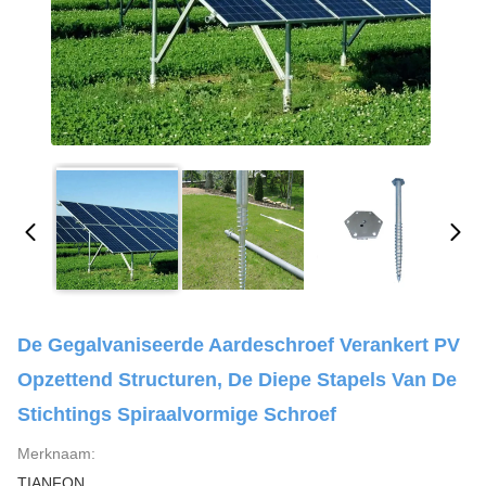
De Gegalvaniseerde Aardeschroef Verankert PV
Opzettend Structuren, De Diepe Stapels Van De
Stichtings Spiraalvormige Schroef
Merknaam:
TIANFON