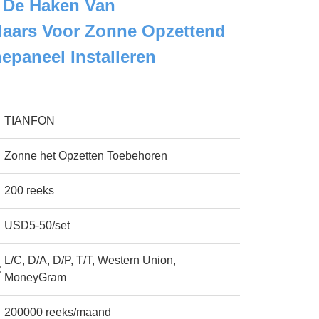
- De Haken Van
laars Voor Zonne Opzettend
epaneel Installeren
TIANFON
Zonne het Opzetten Toebehoren
200 reeks
USD5-50/set
L/C, D/A, D/P, T/T, Western Union,
:
MoneyGram
200000 reeks/maand