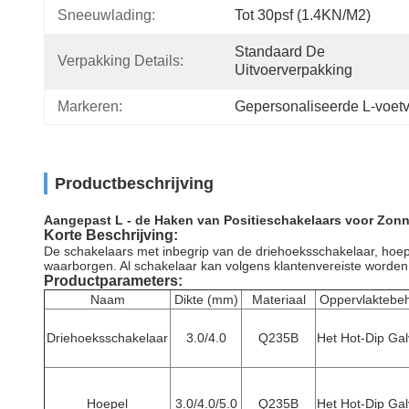
Sneeuwlading:
Tot 30psf (1.4KN/m2)
Standaard De 
Verpakking Details:
Uitvoerverpakking
Markeren:
Gepersonaliseerde L-voet
Productbeschrijving
Aangepast L - de Haken van Positieschakelaars voor Zon
Korte Beschrijving:
De schakelaars met inbegrip van de driehoeksschakelaar
, hoe
waarborgen
. Al
schakelaar kan volgens klantenvereiste worden
Productparameters:
Naam
Dikte (mm)
Materiaal
Oppervlaktebe
Driehoeksschakelaar
3.0/4.0
Q235B
Het Hot-Dip Gal
Hoepel
3.0/4.0/5.0
Q235B
Het Hot-Dip Gal