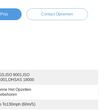
Prijs
Contact Opnemen
S,ISO 9001,ISO 
4001,OHSAS 18000
nne Het Opzetten 
oebehoren
p To130mph (60m/s)