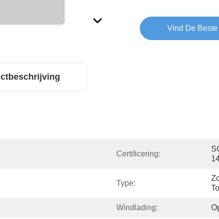
Vind De Beste 
ctbeschrijving
SG
Certificering:
1
Zo
Type:
T
Windlading:
O