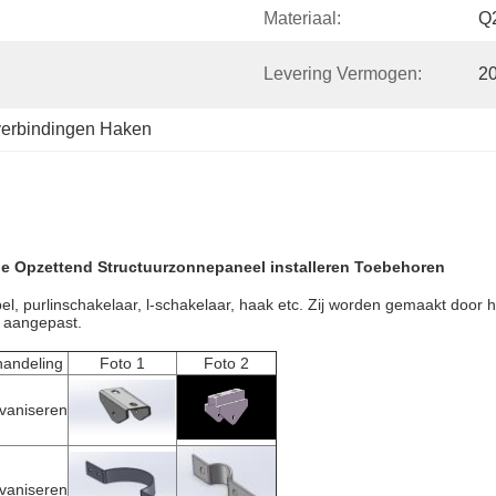
Materiaal:
Q
Levering Vermogen:
2
verbindingen Haken
ne Opzettend Structuurzonnepaneel installeren Toebehoren
pel
, purlin
schakelaar
, l-
schakelaar
, haak
etc
. Zij worden
gemaakt door ho
 aangepast.
handeling
Foto 1
Foto 2
vaniseren
vaniseren