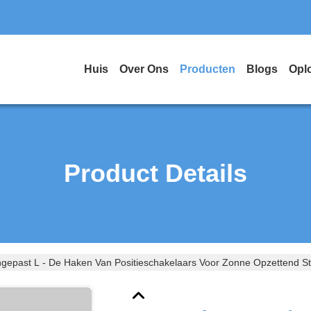
Huis
Over Ons
Producten
Blogs
Opl
Product Details
gepast L - De Haken Van Positieschakelaars Voor Zonne Opzettend St