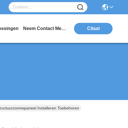
ossingen
Neem Contact Met Ons Op
Citaat
ructuurzonnepaneel Installeren Toebehoren