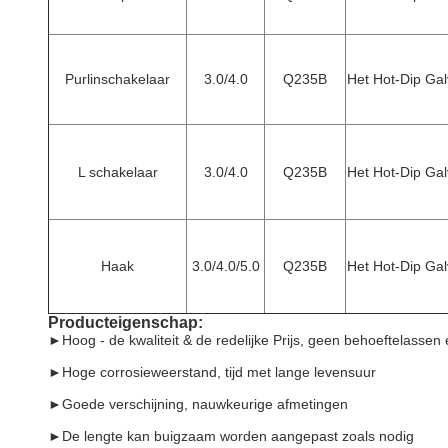
Purlinschakelaar
3.0/4.0
Q235B
Het Hot-Dip Gal
L schakelaar
3.0/4.0
Q235B
Het Hot-Dip Gal
Haak
3.0/4.0/5.0
Q235B
Het Hot-Dip Gal
Producteigenschap:
►
Hoog - de kwaliteit & de redelijke Prijs, geen behoeftelassen
►Hoge corrosieweerstand, tijd met lange levensuur
►Goede verschijning, nauwkeurige afmetingen
►De lengte kan buigzaam worden aangepast zoals nodig