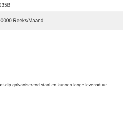
235B
00000 Reeks/maand
t-dip galvaniserend staal en kunnen lange
levensduur